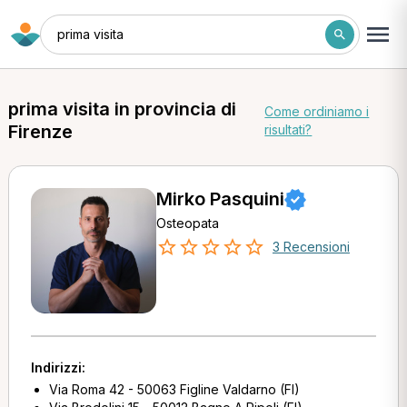
prima visita
prima visita in provincia di
Come ordiniamo i
Firenze
risultati?
Mirko Pasquini
Osteopata
3 Recensioni
Indirizzi:
Via Roma 42 - 50063 Figline Valdarno (FI)