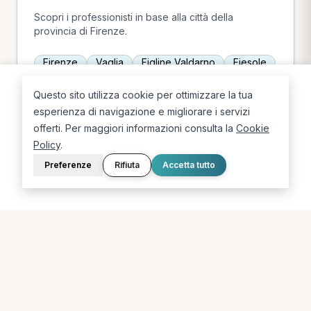
Scopri i professionisti in base alla città della
provincia di Firenze.
Firenze
Vaglia
Figline Valdarno
Fiesole
Scandicci
Figline e Incisa Valdarno
Bagno a Ripoli
Questo sito utilizza cookie per ottimizzare la tua
esperienza di navigazione e migliorare i servizi
offerti. Per maggiori informazioni consulta la
Cookie
Policy
.
Ricerche più frequenti in
Preferenze
Rifiuta
Accetta tutto
provincia di Firenze
Le combinazioni più cercate (specializzazione +
città) in provincia di Firenze.
Fisioterapista a Vaglia
Osteopata a Bagno a Ripoli
Fisioterapista a Figline e Incisa Valdarno
Osteopata a Firenze
Agopuntore a Firenze