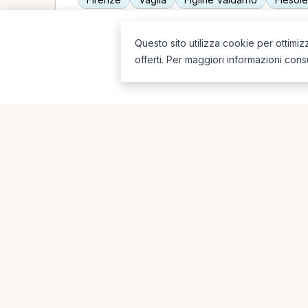
Questo sito utilizza cookie per ottimiz
offerti. Per maggiori informazioni cons
Ricerche più frequenti
Le combinazioni più cercate (specializzazione
Fisioterapista a Vaglia
Osteopata a Bagno a Ri
Posturologo a Firenze
MCB a Firenze
Nat
La piattaforma per trovare il terapista giusto, vicino a te.