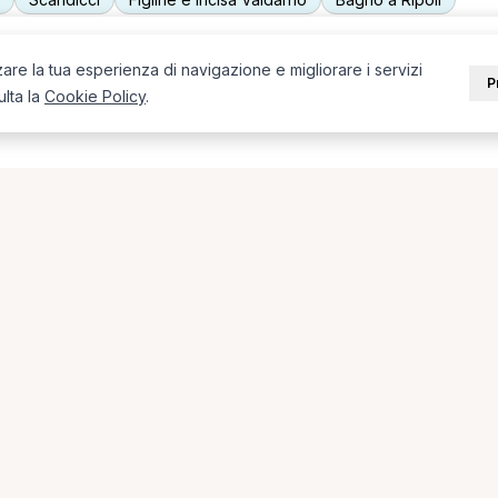
zare la tua esperienza di navigazione e migliorare i servizi
P
ulta la
Cookie Policy
.
 in provincia di Firenze
 + città) in provincia di Firenze.
poli
Fisioterapista a Figline e Incisa Valdarno
Osteopata a Fi
uropata a Firenze
Osteopata a Scandicci
Fisioterapista a Fire
PORTALE
SUPPORT
Sei un paziente?
Contatti
Sei un terapista?
Guide