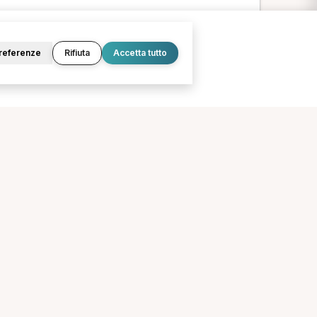
referenze
Rifiuta
Accetta tutto
renze
Agopuntore a Firenze
nze
O
LEGALE
Termini e condizioni
Privacy Policy