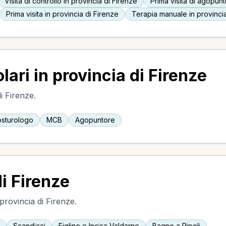
Visita di controllo in provincia di Firenze
Prima visita di agopunt
Prima visita in provincia di Firenze
Terapia manuale in provincia
ari in provincia di Firenze
i Firenze.
sturologo
MCB
Agopuntore
di Firenze
 provincia di Firenze.
Scandicci
Figline e Incisa Valdarno
Bagno a Ripoli