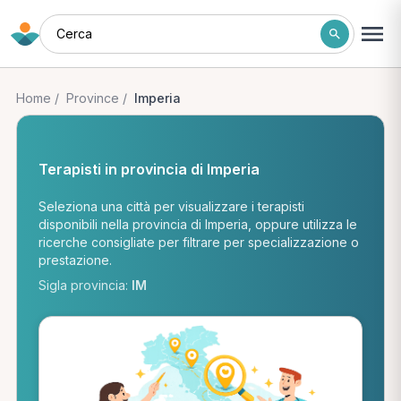
Cerca
Home
/
Province
/
Imperia
Terapisti in provincia di Imperia
Seleziona una città per visualizzare i terapisti
disponibili nella provincia di Imperia, oppure utilizza le
ricerche consigliate per filtrare per specializzazione o
prestazione.
Sigla provincia:
IM