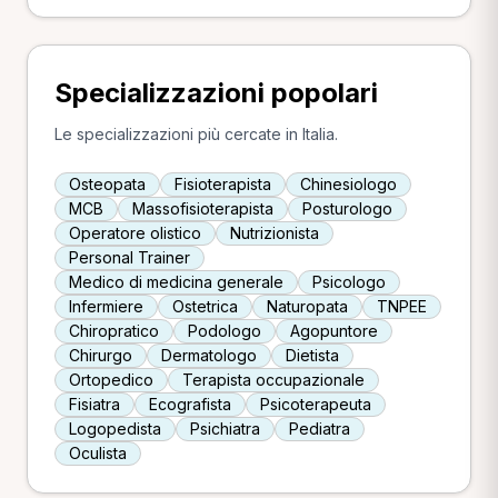
Specializzazioni popolari
Le specializzazioni più cercate in Italia.
Osteopata
Fisioterapista
Chinesiologo
MCB
Massofisioterapista
Posturologo
Operatore olistico
Nutrizionista
Personal Trainer
Medico di medicina generale
Psicologo
Infermiere
Ostetrica
Naturopata
TNPEE
Chiropratico
Podologo
Agopuntore
Chirurgo
Dermatologo
Dietista
Ortopedico
Terapista occupazionale
Fisiatra
Ecografista
Psicoterapeuta
Logopedista
Psichiatra
Pediatra
Oculista