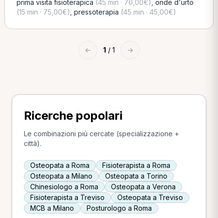
prima visita fisioterapica
(45 min · 70,00€)
,
onde d'urto
(15 min · 75,00€)
,
pressoterapia
(45 min · 45,00€)
←
1
/ 1
→
Ricerche popolari
Le combinazioni più cercate (specializzazione +
città).
Osteopata a Roma
Fisioterapista a Roma
Osteopata a Milano
Osteopata a Torino
Chinesiologo a Roma
Osteopata a Verona
Fisioterapista a Treviso
Osteopata a Treviso
MCB a Milano
Posturologo a Roma