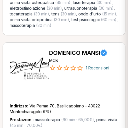
prima visita osteopatica
(45 min)
,
laserterapia
(30 min)
,
elettrostimolazione
(30 min)
,
ultrasuonoterapia
(30 min)
,
tecarterapia
(30 min)
,
tens
(30 min)
,
onde d'urto
(15 min)
,
prima visita ortopedica
(30 min)
,
test psicologici
(60 min)
,
massoterapia
(30 min)
DOMENICO MANSI
MCB
1 Recensioni
Indirizzo:
Via Parma 70, Basilicagoiano - 43022
Montechiarugolo (PR)
Prestazioni:
massoterapia
(60 min · 65,00€)
,
prima visita
(45 min · 70,00€)