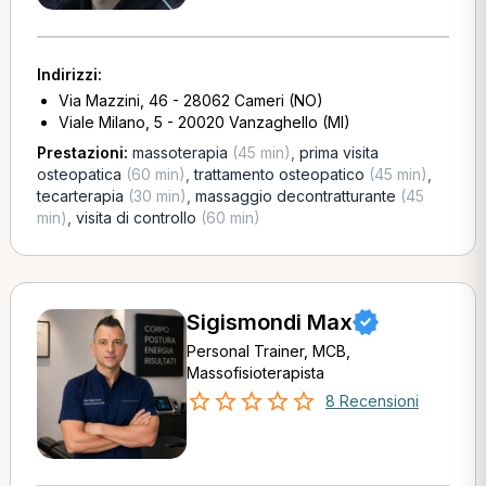
Indirizzi:
Via Mazzini, 46 - 28062 Cameri (NO)
Viale Milano, 5 - 20020 Vanzaghello (MI)
Prestazioni:
massoterapia
(45 min)
,
prima visita
osteopatica
(60 min)
,
trattamento osteopatico
(45 min)
,
tecarterapia
(30 min)
,
massaggio decontratturante
(45
min)
,
visita di controllo
(60 min)
Sigismondi Max
Personal Trainer, MCB,
Massofisioterapista
8 Recensioni