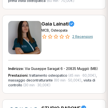
prima visita osteopatica
(60 min · 70,00€)
Gaia Lainati
MCB, Osteopata
2 Recensioni
Indirizzo:
Via Giuseppe Saragat 6 - 20835 Muggiò (MB)
Prestazioni:
trattamento osteopatico
(45 min · 60,00€)
,
massaggio decontratturante
(60 min · 50,00€)
,
visita di
controllo
(30 min · 30,00€)