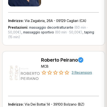
Indirizzo:
Via Zagabria, 26A - 09129 Cagliari (CA)
Prestazioni:
massaggio decontratturante
(60 min ·
50,00€)
,
massaggio sportivo
(60 min · 50,00€)
,
taping
(15 min)
Roberto Peirano
MCB
3 Recensioni
Indirizzo:
Via Dei Bottai 14 - 39100 Bolzano (BZ)