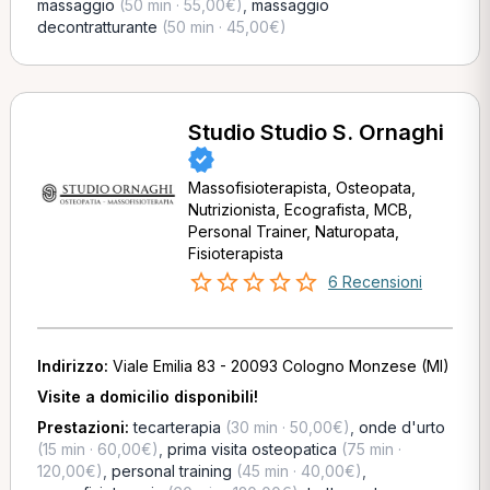
massaggio
(50 min · 55,00€)
,
massaggio
decontratturante
(50 min · 45,00€)
Studio Studio S. Ornaghi
Massofisioterapista, Osteopata,
Nutrizionista, Ecografista, MCB,
Personal Trainer, Naturopata,
Fisioterapista
6 Recensioni
Indirizzo:
Viale Emilia 83 - 20093 Cologno Monzese (MI)
Visite a domicilio disponibili!
Prestazioni:
tecarterapia
(30 min · 50,00€)
,
onde d'urto
(15 min · 60,00€)
,
prima visita osteopatica
(75 min ·
120,00€)
,
personal training
(45 min · 40,00€)
,