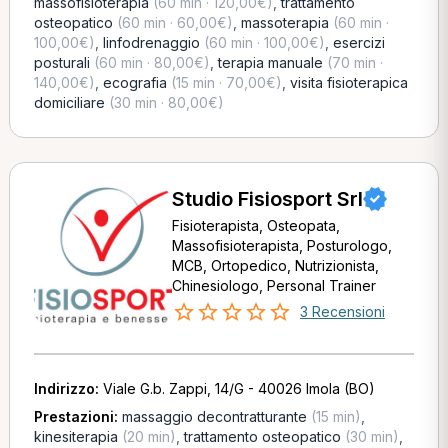
massofisioterapia
(60 min · 120,00€)
,
trattamento
osteopatico
(60 min · 60,00€)
,
massoterapia
(60 min ·
100,00€)
,
linfodrenaggio
(60 min · 100,00€)
,
esercizi
posturali
(60 min · 80,00€)
,
terapia manuale
(70 min ·
140,00€)
,
ecografia
(15 min · 70,00€)
,
visita fisioterapica
domiciliare
(30 min · 80,00€)
Studio Fisiosport Srl
Fisioterapista, Osteopata,
Massofisioterapista, Posturologo,
MCB, Ortopedico, Nutrizionista,
Chinesiologo, Personal Trainer
3 Recensioni
Indirizzo:
Viale G.b. Zappi, 14/G - 40026 Imola (BO)
Prestazioni:
massaggio decontratturante
(15 min)
,
kinesiterapia
(20 min)
,
trattamento osteopatico
(30 min)
,