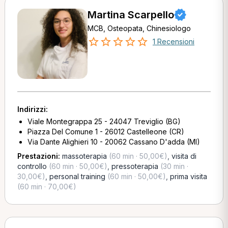
Martina Scarpello
MCB, Osteopata, Chinesiologo
1 Recensioni
Indirizzi:
Viale Montegrappa 25 - 24047 Treviglio (BG)
Piazza Del Comune 1 - 26012 Castelleone (CR)
Via Dante Alighieri 10 - 20062 Cassano D'adda (MI)
Prestazioni:
massoterapia
(60 min · 50,00€)
,
visita di
controllo
(60 min · 50,00€)
,
pressoterapia
(30 min ·
30,00€)
,
personal training
(60 min · 50,00€)
,
prima visita
(60 min · 70,00€)