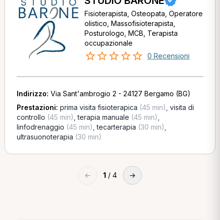
STUDIO BARONE
Fisioterapista, Osteopata, Operatore
olistico, Massofisioterapista,
Posturologo, MCB, Terapista
occupazionale
0 Recensioni
Indirizzo:
Via Sant'ambrogio 2 - 24127 Bergamo (BG)
Prestazioni:
prima visita fisioterapica
(45 min)
,
visita di
controllo
(45 min)
,
terapia manuale
(45 min)
,
linfodrenaggio
(45 min)
,
tecarterapia
(30 min)
,
ultrasuonoterapia
(30 min)
←
1
/ 4
→