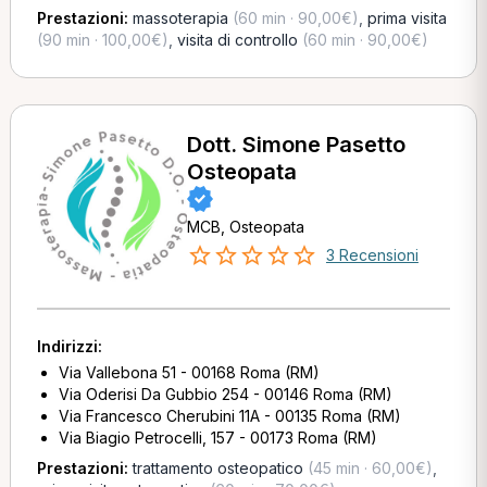
Prestazioni:
massoterapia
(60 min · 90,00€)
,
prima visita
(90 min · 100,00€)
,
visita di controllo
(60 min · 90,00€)
Dott. Simone Pasetto
Osteopata
MCB, Osteopata
3 Recensioni
Indirizzi:
Via Vallebona 51 - 00168 Roma (RM)
Via Oderisi Da Gubbio 254 - 00146 Roma (RM)
Via Francesco Cherubini 11A - 00135 Roma (RM)
Via Biagio Petrocelli, 157 - 00173 Roma (RM)
Prestazioni:
trattamento osteopatico
(45 min · 60,00€)
,