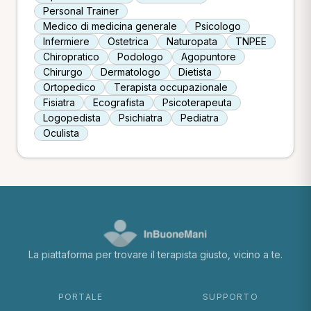
Personal Trainer
Medico di medicina generale
Psicologo
Infermiere
Ostetrica
Naturopata
TNPEE
Chiropratico
Podologo
Agopuntore
Chirurgo
Dermatologo
Dietista
Ortopedico
Terapista occupazionale
Fisiatra
Ecografista
Psicoterapeuta
Logopedista
Psichiatra
Pediatra
Oculista
La piattaforma per trovare il terapista giusto, vicino a te.
PORTALE
SUPPORTO