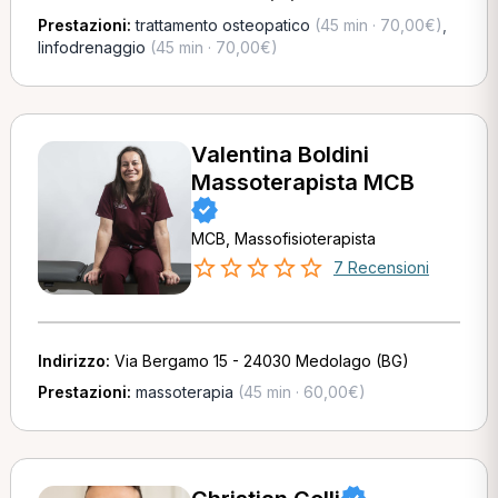
Prestazioni:
trattamento osteopatico
(45 min · 70,00€)
,
linfodrenaggio
(45 min · 70,00€)
Valentina Boldini
Massoterapista MCB
MCB, Massofisioterapista
7 Recensioni
Indirizzo:
Via Bergamo 15 - 24030 Medolago (BG)
Prestazioni:
massoterapia
(45 min · 60,00€)