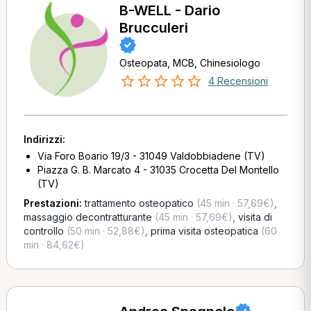
B-WELL - Dario
Brucculeri
Osteopata, MCB, Chinesiologo
4 Recensioni
Indirizzi:
Via Foro Boario 19/3 - 31049 Valdobbiadene (TV)
Piazza G. B. Marcato 4 - 31035 Crocetta Del Montello
(TV)
Prestazioni:
trattamento osteopatico
(45 min · 57,69€)
,
massaggio decontratturante
(45 min · 57,69€)
,
visita di
controllo
(50 min · 52,88€)
,
prima visita osteopatica
(60
min · 84,62€)