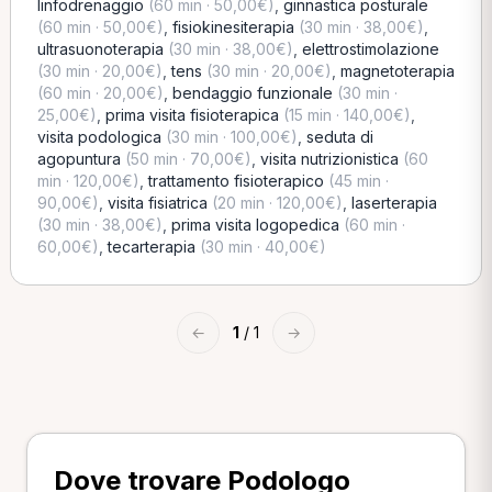
linfodrenaggio
(60 min · 50,00€)
,
ginnastica posturale
(60 min · 50,00€)
,
fisiokinesiterapia
(30 min · 38,00€)
,
ultrasuonoterapia
(30 min · 38,00€)
,
elettrostimolazione
(30 min · 20,00€)
,
tens
(30 min · 20,00€)
,
magnetoterapia
(60 min · 20,00€)
,
bendaggio funzionale
(30 min ·
25,00€)
,
prima visita fisioterapica
(15 min · 140,00€)
,
visita podologica
(30 min · 100,00€)
,
seduta di
agopuntura
(50 min · 70,00€)
,
visita nutrizionistica
(60
min · 120,00€)
,
trattamento fisioterapico
(45 min ·
90,00€)
,
visita fisiatrica
(20 min · 120,00€)
,
laserterapia
(30 min · 38,00€)
,
prima visita logopedica
(60 min ·
60,00€)
,
tecarterapia
(30 min · 40,00€)
←
1
/ 1
→
Dove trovare Podologo