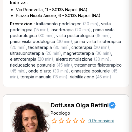
Indirizzi:
Via Renovella, 11 - 80138 Napoli (NA)
Piazza Nicola Amore, 6 - 80138 Napoli (NA)
Prestazioni:
trattamento podologico
(30 min)
,
visita
podologica
(15 min)
,
laserterapia
(20 min)
,
prima visita
posturologica
(30 min)
,
visita posturologica
(15 min)
,
prima visita podologica
(30 min)
,
prima visita fisioterapica
(20 min)
,
tecarterapia
(30 min)
,
crioterapia
(20 min)
,
ultrasuonoterapia
(20 min)
,
magnetoterapia
(30 min)
,
elettroterapia
(20 min)
,
elettrostimolazione
(30 min)
,
rieducazione posturale
(45 min)
,
trattamento fisioterapico
(45 min)
,
onde d'urto
(30 min)
,
ginnastica posturale
(45
min)
,
terapia manuale
(15 min)
,
riabilitazione
(45 min)
Dott.ssa Olga Bettini
Podologo
0 Recensioni