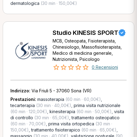
dermatologica
(30 min · 150,00€)
Studio KINESIS SPORT
MCB, Osteopata, Fisioterapista,
Chinesiologo, Massofisioterapista,
Medico di medicina generale,
Nutrizionista, Psicologo
0 Recensioni
Indirizzo:
Via Friuli 5 - 37060 Sona (VR)
Prestazioni:
massoterapia
(60 min · 60,00€)
,
tecarterapia
(30 min · 40,00€)
,
prima visita nutrizionale
(60 min · 120,00€)
,
kinesiterapia
(60 min · 50,00€)
,
visita
di controllo
(30 min · 65,00€)
,
trattamento osteopatico
(60 min · 70,00€)
,
prima visita ortopedica
(30 min ·
150,00€)
,
trattamento fisioterapico
(60 min · 65,00€)
,
massaggio
(30 min · 40,00€)
,
valutazione posturale
(90