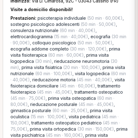
Indirizzo:
Via D. Cimarosa, 92C - 03043 Cassino (FR)
Visite a domicilio disponibili!
Prestazioni:
psicoterapia individuale
(50 min · 60,00€)
,
sostegno psicologico adolescenti
(50 min · 50,00€)
,
consulenza nutrizionale
(60 min · 40,00€)
,
elettrocardiogramma
(15 min · 40,00€)
,
ecografia
(30 min
· 90,00€)
,
colloquio psicologico
(50 min · 50,00€)
,
ecografia addome completo
(30 min · 120,00€)
,
prima
visita fisioterapica
(60 min · 60,00€)
,
prima visita
logopedica
(30 min)
,
rieducazione neuromotoria
(30
min)
,
prima visita fisiatrica
(20 min · 100,00€)
,
prima visita
nutrizionale
(60 min · 100,00€)
,
visita logopedica
(60 min
· 40,00€)
,
rieducazione motoria
(45 min · 40,00€)
,
visita
fisioterapica domiciliare
(45 min · 60,00€)
,
trattamento
fisioterapico
(45 min · 45,00€)
,
trattamento osteopatico
(45 min · 75,00€)
,
prima visita osteopatica
(60 min ·
80,00€)
,
rieducazione posturale
(45 min · 45,00€)
,
ginnastica posturale
(60 min · 25,00€)
,
prima visita
oculistica
(15 min · 100,00€)
,
visita pediatrica
(45 min ·
150,00€)
,
trattamento osteopatico pediatrico
(45 min ·
75,00€)
,
prima visita ortopedica
(30 min · 150,00€)
,
prima
visita psichiatrica
(45 min · 160,00€)
,
prima visita