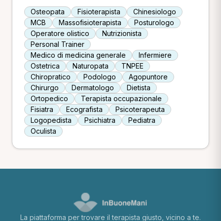
Osteopata
Fisioterapista
Chinesiologo
MCB
Massofisioterapista
Posturologo
Operatore olistico
Nutrizionista
Personal Trainer
Medico di medicina generale
Infermiere
Ostetrica
Naturopata
TNPEE
Chiropratico
Podologo
Agopuntore
Chirurgo
Dermatologo
Dietista
Ortopedico
Terapista occupazionale
Fisiatra
Ecografista
Psicoterapeuta
Logopedista
Psichiatra
Pediatra
Oculista
La piattaforma per trovare il terapista giusto, vicino a te.