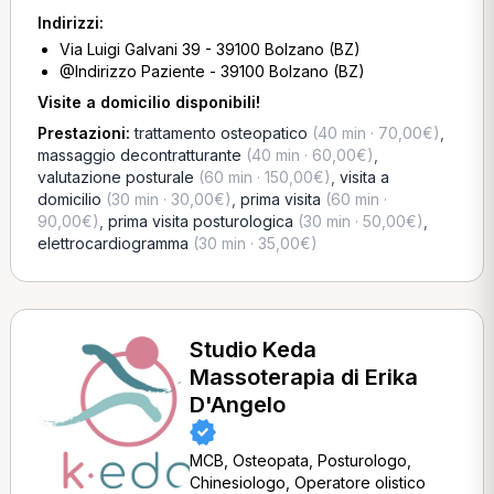
Indirizzi:
Via Luigi Galvani 39 - 39100 Bolzano (BZ)
@Indirizzo Paziente - 39100 Bolzano (BZ)
Visite a domicilio disponibili!
Prestazioni:
trattamento osteopatico
(40 min · 70,00€)
,
massaggio decontratturante
(40 min · 60,00€)
,
valutazione posturale
(60 min · 150,00€)
,
visita a
domicilio
(30 min · 30,00€)
,
prima visita
(60 min ·
90,00€)
,
prima visita posturologica
(30 min · 50,00€)
,
elettrocardiogramma
(30 min · 35,00€)
Studio Keda
Massoterapia di Erika
D'Angelo
MCB, Osteopata, Posturologo,
Chinesiologo, Operatore olistico