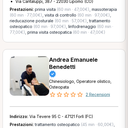
Via Cantaluppi, 387 - 22030 Lipomo (CO)
Prestazioni:
prima visita
(60 min · 47,00€)
,
massoterapia
(60 min · 77,00€)
,
visita di controllo
(60 min · 97,00€)
,
rieducazione posturale
(60 min · 57,00€)
,
trattamento
osteopatico
(60 min · 97,00€)
,
linfodrenaggio
(60 min ·
77,00€)
,
prima visita osteopatica
(60 min · 47,00€)
Andrea Emanuele
Benedetti
Chinesiologo, Operatore olistico,
Osteopata
2 Recensioni
Indirizzo:
Via Tevere 95 C - 47121 Forlì (FC)
Prestazioni:
trattamento osteopatico
(45 min · 60,00€)
,