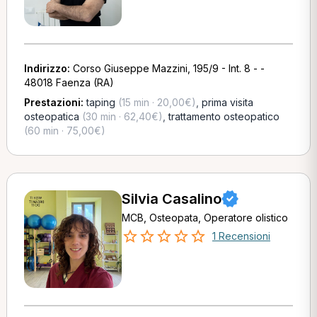
Indirizzo:
Corso Giuseppe Mazzini, 195/9 - Int. 8 - -
48018 Faenza (RA)
Prestazioni:
taping
(15 min · 20,00€)
,
prima visita
osteopatica
(30 min · 62,40€)
,
trattamento osteopatico
(60 min · 75,00€)
Silvia Casalino
MCB, Osteopata, Operatore olistico
1 Recensioni