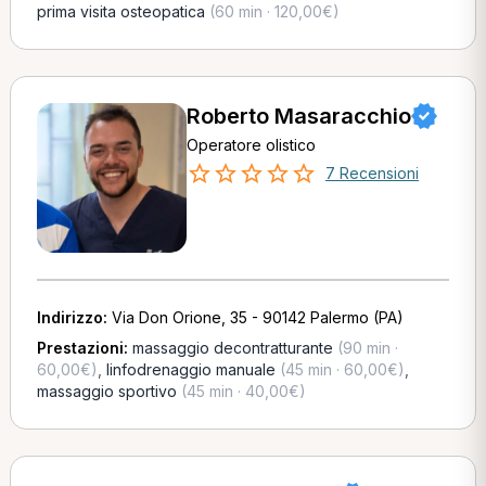
prima visita osteopatica
(60 min · 120,00€)
Roberto Masaracchio
Operatore olistico
7 Recensioni
Indirizzo:
Via Don Orione, 35 - 90142 Palermo (PA)
Prestazioni:
massaggio decontratturante
(90 min ·
60,00€)
,
linfodrenaggio manuale
(45 min · 60,00€)
,
massaggio sportivo
(45 min · 40,00€)