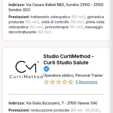
Indirizzo:
Via Cesare Battisti N80, Sondrio 23100 - 23100
Sondrio (SO)
Prestazioni:
trattamento osteopatico
(60 min)
,
ginnastica
posturale
(60 min)
,
visita di controllo
(60 min)
,
prima visita
osteopatica
(60 min)
,
pressoterapia
(45 min)
,
massaggio
decontratturante
(60 min)
Studio CurtiMethod -
Curti Studio Salute
Operatore olistico, Personal Trainer
0 Recensioni
Indirizzo:
Via Giulio Bizzozero, 7 - 21100 Varese (VA)
Prestazioni:
rieducazione posturale
(60 min · 80,00€)
,