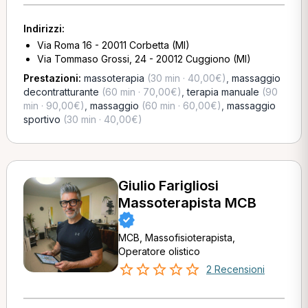
Indirizzi:
Via Roma 16 - 20011 Corbetta (MI)
Via Tommaso Grossi, 24 - 20012 Cuggiono (MI)
Prestazioni:
massoterapia
(30 min · 40,00€)
,
massaggio
decontratturante
(60 min · 70,00€)
,
terapia manuale
(90
min · 90,00€)
,
massaggio
(60 min · 60,00€)
,
massaggio
sportivo
(30 min · 40,00€)
Giulio Farigliosi
Massoterapista MCB
MCB, Massofisioterapista,
Operatore olistico
2 Recensioni