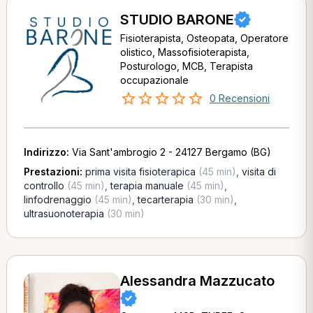
STUDIO BARONE
Fisioterapista, Osteopata, Operatore
olistico, Massofisioterapista,
Posturologo, MCB, Terapista
occupazionale
0 Recensioni
Indirizzo:
Via Sant'ambrogio 2 - 24127 Bergamo (BG)
Prestazioni:
prima visita fisioterapica
(45 min)
,
visita di
controllo
(45 min)
,
terapia manuale
(45 min)
,
linfodrenaggio
(45 min)
,
tecarterapia
(30 min)
,
ultrasuonoterapia
(30 min)
Alessandra Mazzucato