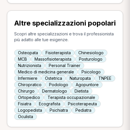
Altre specializzazioni popolari
Scopri altre specializzazioni e trova il professionista
più adatto alle tue esigenze.
Osteopata
Fisioterapista
Chinesiologo
MCB
Massofisioterapista
Posturologo
Nutrizionista
Personal Trainer
Medico di medicina generale
Psicologo
Infermiere
Ostetrica
Naturopata
TNPEE
Chiropratico
Podologo
Agopuntore
Chirurgo
Dermatologo
Dietista
Ortopedico
Terapista occupazionale
Fisiatra
Ecografista
Psicoterapeuta
Logopedista
Psichiatra
Pediatra
Oculista