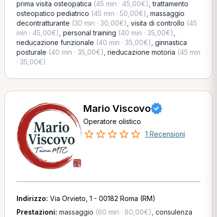
prima visita osteopatica
(45 min · 45,00€)
,
trattamento
osteopatico pediatrico
(45 min · 50,00€)
,
massaggio
decontratturante
(30 min · 30,00€)
,
visita di controllo
(45
min · 45,00€)
,
personal training
(40 min · 35,00€)
,
rieducazione funzionale
(40 min · 35,00€)
,
ginnastica
posturale
(40 min · 35,00€)
,
rieducazione motoria
(45 min
· 35,00€)
Mario Viscovo
Operatore olistico
1 Recensioni
Indirizzo:
Via Orvieto, 1 - 00182 Roma (RM)
Prestazioni:
massaggio
(60 min · 80,00€)
,
consulenza