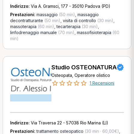
Indirizzo:
Via A. Gramsci, 177 - 35010 Padova (PD)
Prestazioni:
massaggio
(50 min)
,
massaggio
decontratturante
(50 min)
,
visita di controllo
(30 min)
,
massoterapia
(60 min)
,
tecarterapia
(30 min)
,
linfodrenaggio manuale
(70 min)
,
massofisioterapia
(60
min)
Studio OSTEONATURA
Osteopata, Operatore olistico
1 Recensioni
Indirizzo:
Via Traversa 22 - 57038 Rio Marina (LI)
Prestazioni:
trattamento osteopatico
(30 min · 60,00€)
,