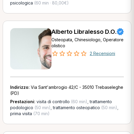
psicologica
(60 min · 80,00€)
Alberto Libralesso D.O.
Osteopata, Chinesiologo, Operatore
olistico
2 Recensioni
Indirizzo:
Via Sant'ambrogio 42/C - 35010 Trebaseleghe
(PD)
Prestazioni:
visita di controllo
(60 min)
,
trattamento
podologico
(50 min)
,
trattamento osteopatico
(50 min)
,
prima visita
(70 min)