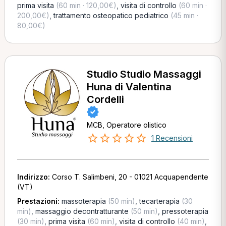
prima visita
(60 min · 120,00€)
,
visita di controllo
(60 min ·
200,00€)
,
trattamento osteopatico pediatrico
(45 min ·
80,00€)
Studio Studio Massaggi
Huna di Valentina
Cordelli
MCB, Operatore olistico
1 Recensioni
Indirizzo:
Corso T. Salimbeni, 20 - 01021 Acquapendente
(VT)
Prestazioni:
massoterapia
(50 min)
,
tecarterapia
(30
min)
,
massaggio decontratturante
(50 min)
,
pressoterapia
(30 min)
,
prima visita
(60 min)
,
visita di controllo
(40 min)
,