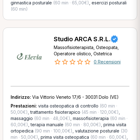
ginnastica posturale
(60 min · 65,00€)
,
esercizi posturali
(60 min)
Studio ARCA S.R.L.
Massofisioterapista, Osteopata,
Operatore olistico, Ostetrica
0 Recensioni
Indirizzo:
Via Vittorio Veneto 17/6 - 30031 Dolo (VE)
Prestazioni:
visita osteopatica di controllo
(60 min ·
50,00€)
,
trattamento fisioterapico
(45 min · 120,00€)
,
massaggio
(60 min · 48,00€)
,
massofisioterapia
(60 min ·
60,00€)
,
terapia manuale
(60 min · 80,00€)
,
prima visita
ortopedica
(90 min · 100,00€)
,
valutazione posturale
(30
min · 50,00€)
,
prima visita osteopatica
(60 min · 60,00€)
,