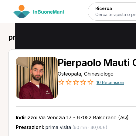
Ricerca
prima visita in provincia di L’Aquila
Pierpaolo Mauti 
Osteopata, Chinesiologo
10 Recensioni
Indirizzo:
Via Venezia 17 - 67052 Balsorano (AQ)
Prestazioni:
prima visita
(60 min · 40,00€)