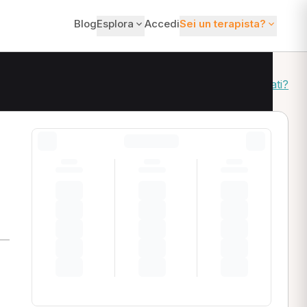
Blog
Esplora
Accedi
Sei un terapista?
Come ordiniamo i risultati?