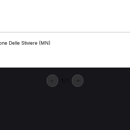
one Delle Stiviere (MN)
←
1
/ 1
→
provincia di Mantova