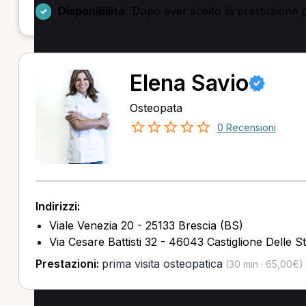
Disponibilità:
Dopo aver scelto la prestazione puo
Elena Savio
Osteopata
0 Recensioni
Indirizzi:
Viale Venezia 20 - 25133 Brescia (BS)
Via Cesare Battisti 32 - 46043 Castiglione Delle S
Prestazioni:
prima visita osteopatica
(30 min · 65,00€)