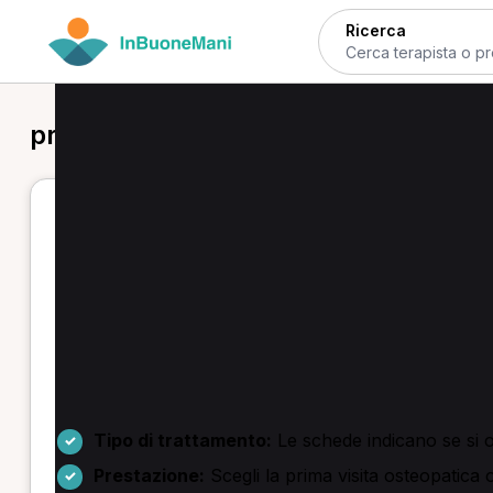
Ricerca
prima visita osteopatica in provincia
Osteopatia a Mantova — prima visi
Se cerchi un'osteopata in provincia di Mantova per un
scegliere un profilo, selezionare la prestazione desi
Servizi disponibili:
prima visita osteopatica, trattam
la voce TMO90 prima visita).
Come scegliere e prenotare
Tipo di trattamento:
Le schede indicano se si 
Prestazione:
Scegli la prima visita osteopatica o