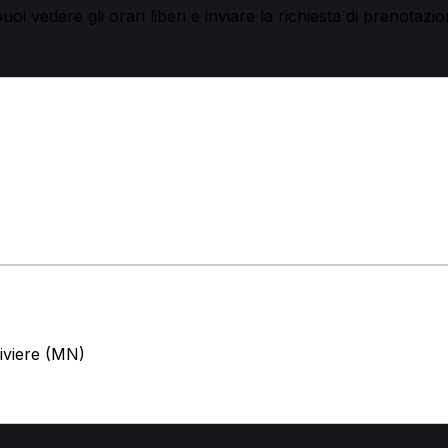
i vedere gli orari liberi e inviare la richiesta di prenotazio
tiviere (MN)