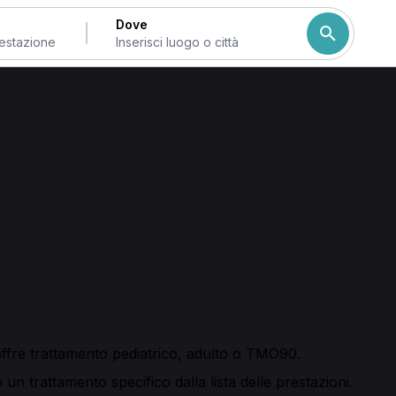
Dove
 di Mantova
ta osteopatica
a prima visita osteopatica, qui trovi professionisti che off
derata e prenotare online mostrando le disponibilità.
ento osteopatico adulto, trattamento pediatrico, opzioni ge
offre trattamento pediatrico, adulto o TMO90.
 un trattamento specifico dalla lista delle prestazioni.