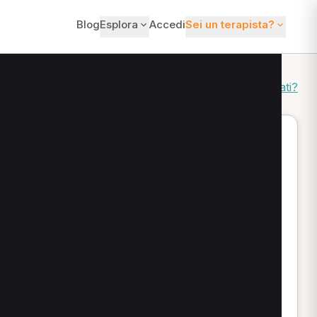
Blog
Esplora
Accedi
Sei un terapista?
Come ordiniamo i risultati?
rono consulti e terapie per adulti e bambini. Puoi
neriche come massoterapia e chinesiologia (inclusa