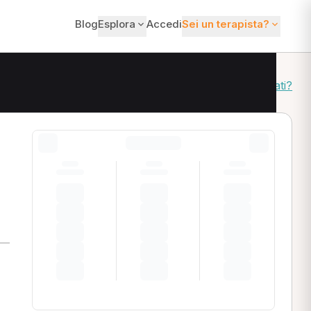
Blog
Esplora
Accedi
Sei un terapista?
Come ordiniamo i risultati?