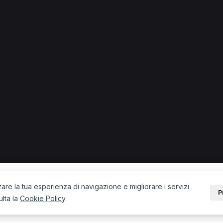
 + città) in provincia di Pisa.
 a San Giuliano Terme
Fisioterapista a Ponsacco
Osteopata 
PORTALE
SUPPORT
Sei un paziente?
Contatti
Sei un terapista?
Guide
Blog
zare la tua esperienza di navigazione e migliorare i servizi
P
ulta la
Cookie Policy
.