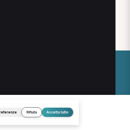
a Cascina
O
LEGALE
Termini e condizioni
Privacy Policy
Cookie Policy
referenze
Rifiuta
Accetta tutto
© 2026 D.Lab S.r.l. — InBuoneMani