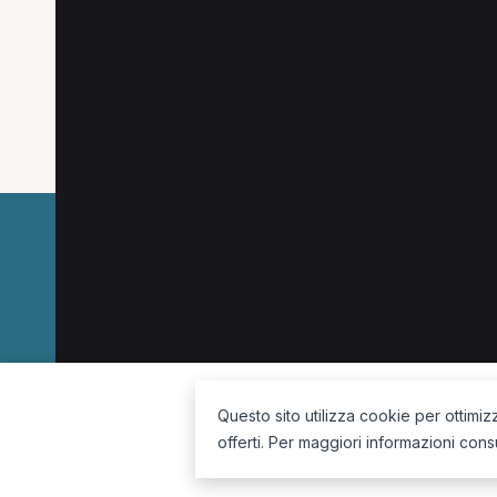
Le combinazioni più cercate (specializzazione
Fisioterapista a San Giuliano Terme
Osteopata
La piattaforma per trovare il terapista giusto, vicino a te.
Questo sito utilizza cookie per ottimiz
offerti. Per maggiori informazioni cons
Seguici