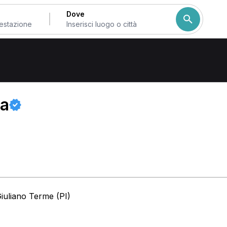
Dove
ra
iuliano Terme (PI)