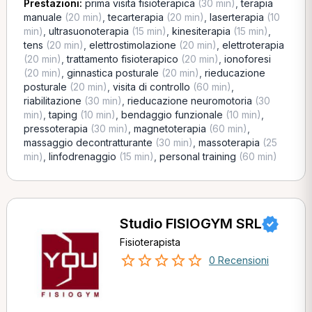
Prestazioni:
prima visita fisioterapica
(30 min)
,
terapia
manuale
(20 min)
,
tecarterapia
(20 min)
,
laserterapia
(10
min)
,
ultrasuonoterapia
(15 min)
,
kinesiterapia
(15 min)
,
tens
(20 min)
,
elettrostimolazione
(20 min)
,
elettroterapia
(20 min)
,
trattamento fisioterapico
(20 min)
,
ionoforesi
(20 min)
,
ginnastica posturale
(20 min)
,
rieducazione
posturale
(20 min)
,
visita di controllo
(60 min)
,
riabilitazione
(30 min)
,
rieducazione neuromotoria
(30
min)
,
taping
(10 min)
,
bendaggio funzionale
(10 min)
,
pressoterapia
(30 min)
,
magnetoterapia
(60 min)
,
massaggio decontratturante
(30 min)
,
massoterapia
(25
min)
,
linfodrenaggio
(15 min)
,
personal training
(60 min)
Studio FISIOGYM SRL
Fisioterapista
0 Recensioni