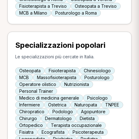
Fisioterapista a Treviso
Osteopata a Treviso
MCB a Milano
Posturologo a Roma
Specializzazioni popolari
Le specializzazioni più cercate in Italia.
Osteopata
Fisioterapista
Chinesiologo
MCB
Massofisioterapista
Posturologo
Operatore olistico
Nutrizionista
Personal Trainer
Medico di medicina generale
Psicologo
Infermiere
Ostetrica
Naturopata
TNPEE
Chiropratico
Podologo
Agopuntore
Chirurgo
Dermatologo
Dietista
Ortopedico
Terapista occupazionale
Fisiatra
Ecografista
Psicoterapeuta
Logopedista
Psichiatra
Pediatra