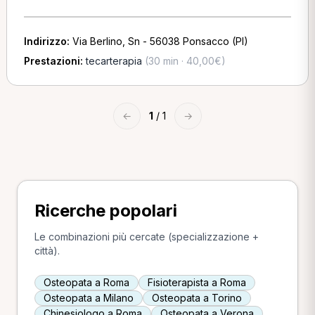
Indirizzo:
Via Berlino, Sn - 56038 Ponsacco (PI)
Prestazioni:
tecarterapia
(30 min · 40,00€)
←
1
/ 1
→
Ricerche popolari
Le combinazioni più cercate (specializzazione +
città).
Osteopata a Roma
Fisioterapista a Roma
Osteopata a Milano
Osteopata a Torino
Chinesiologo a Roma
Osteopata a Verona