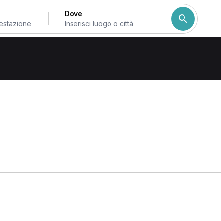
Dove
erno