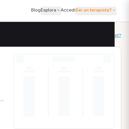
Blog
Esplora
Accedi
Sei un terapista?
Come ordiniamo i risultati?