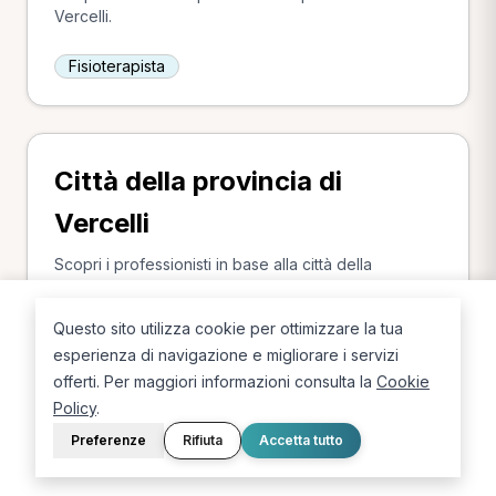
Vercelli.
Fisioterapista
Città della provincia di
Vercelli
Scopri i professionisti in base alla città della
provincia di Vercelli.
Questo sito utilizza cookie per ottimizzare la tua
Vercelli
esperienza di navigazione e migliorare i servizi
offerti. Per maggiori informazioni consulta la
Cookie
Policy
.
Preferenze
Rifiuta
Accetta tutto
Ricerche più frequenti in
provincia di Vercelli