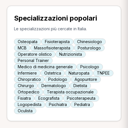
Specializzazioni popolari
Le specializzazioni più cercate in Italia.
Osteopata
Fisioterapista
Chinesiologo
MCB
Massofisioterapista
Posturologo
Operatore olistico
Nutrizionista
Personal Trainer
Medico di medicina generale
Psicologo
Infermiere
Ostetrica
Naturopata
TNPEE
Chiropratico
Podologo
Agopuntore
Chirurgo
Dermatologo
Dietista
Ortopedico
Terapista occupazionale
Fisiatra
Ecografista
Psicoterapeuta
Logopedista
Psichiatra
Pediatra
Oculista