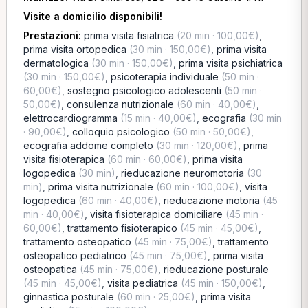
Visite a domicilio disponibili!
Prestazioni:
prima visita fisiatrica
(20 min · 100,00€)
,
prima visita ortopedica
(30 min · 150,00€)
,
prima visita
dermatologica
(30 min · 150,00€)
,
prima visita psichiatrica
(30 min · 150,00€)
,
psicoterapia individuale
(50 min ·
60,00€)
,
sostegno psicologico adolescenti
(50 min ·
50,00€)
,
consulenza nutrizionale
(60 min · 40,00€)
,
elettrocardiogramma
(15 min · 40,00€)
,
ecografia
(30 min
· 90,00€)
,
colloquio psicologico
(50 min · 50,00€)
,
ecografia addome completo
(30 min · 120,00€)
,
prima
visita fisioterapica
(60 min · 60,00€)
,
prima visita
logopedica
(30 min)
,
rieducazione neuromotoria
(30
min)
,
prima visita nutrizionale
(60 min · 100,00€)
,
visita
logopedica
(60 min · 40,00€)
,
rieducazione motoria
(45
min · 40,00€)
,
visita fisioterapica domiciliare
(45 min ·
60,00€)
,
trattamento fisioterapico
(45 min · 45,00€)
,
trattamento osteopatico
(45 min · 75,00€)
,
trattamento
osteopatico pediatrico
(45 min · 75,00€)
,
prima visita
osteopatica
(45 min · 75,00€)
,
rieducazione posturale
(45 min · 45,00€)
,
visita pediatrica
(45 min · 150,00€)
,
ginnastica posturale
(60 min · 25,00€)
,
prima visita