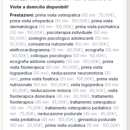
Visite a domicilio disponibili!
Prestazioni:
prima visita osteopatica
(45 min · 75,00€)
,
prima visita ortopedica
(30 min · 150,00€)
,
prima visita
dermatologica
(30 min · 150,00€)
,
prima visita psichiatrica
(30 min · 150,00€)
,
psicoterapia individuale
(50 min ·
60,00€)
,
sostegno psicologico adolescenti
(50 min ·
50,00€)
,
consulenza nutrizionale
(60 min · 40,00€)
,
elettrocardiogramma
(15 min · 40,00€)
,
ecografia
(30 min
· 90,00€)
,
colloquio psicologico
(50 min · 50,00€)
,
ecografia addome completo
(30 min · 120,00€)
,
prima
visita fisioterapica
(60 min · 60,00€)
,
prima visita
logopedica
(30 min)
,
rieducazione neuromotoria
(30
min)
,
prima visita fisiatrica
(20 min · 100,00€)
,
prima visita
nutrizionale
(60 min · 100,00€)
,
visita logopedica
(60 min
· 40,00€)
,
rieducazione motoria
(45 min · 40,00€)
,
visita
fisioterapica domiciliare
(45 min · 60,00€)
,
trattamento
fisioterapico
(45 min · 45,00€)
,
trattamento osteopatico
(45 min · 75,00€)
,
trattamento osteopatico pediatrico
(45
min · 75,00€)
,
rieducazione posturale
(45 min · 45,00€)
,
visita pediatrica
(45 min · 150,00€)
,
ginnastica posturale
(60 min · 25,00€)
,
prima visita oculistica
(15 min · 100,00€)