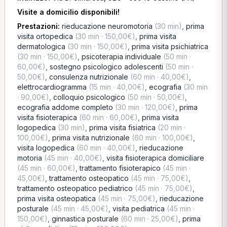
Visite a domicilio disponibili!
Prestazioni:
rieducazione neuromotoria
(30 min)
,
prima
visita ortopedica
(30 min · 150,00€)
,
prima visita
dermatologica
(30 min · 150,00€)
,
prima visita psichiatrica
(30 min · 150,00€)
,
psicoterapia individuale
(50 min ·
60,00€)
,
sostegno psicologico adolescenti
(50 min ·
50,00€)
,
consulenza nutrizionale
(60 min · 40,00€)
,
elettrocardiogramma
(15 min · 40,00€)
,
ecografia
(30 min
· 90,00€)
,
colloquio psicologico
(50 min · 50,00€)
,
ecografia addome completo
(30 min · 120,00€)
,
prima
visita fisioterapica
(60 min · 60,00€)
,
prima visita
logopedica
(30 min)
,
prima visita fisiatrica
(20 min ·
100,00€)
,
prima visita nutrizionale
(60 min · 100,00€)
,
visita logopedica
(60 min · 40,00€)
,
rieducazione
motoria
(45 min · 40,00€)
,
visita fisioterapica domiciliare
(45 min · 60,00€)
,
trattamento fisioterapico
(45 min ·
45,00€)
,
trattamento osteopatico
(45 min · 75,00€)
,
trattamento osteopatico pediatrico
(45 min · 75,00€)
,
prima visita osteopatica
(45 min · 75,00€)
,
rieducazione
posturale
(45 min · 45,00€)
,
visita pediatrica
(45 min ·
150,00€)
,
ginnastica posturale
(60 min · 25,00€)
,
prima