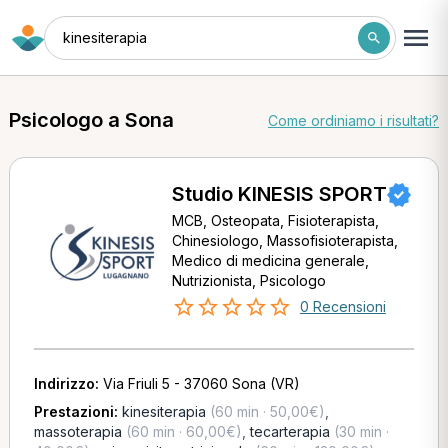
kinesiterapia
Psicologo a Sona
Come ordiniamo i risultati?
Studio KINESIS SPORT
MCB, Osteopata, Fisioterapista,
Chinesiologo, Massofisioterapista,
Medico di medicina generale,
Nutrizionista, Psicologo
0 Recensioni
Indirizzo:
Via Friuli 5 - 37060 Sona (VR)
Prestazioni:
kinesiterapia
(60 min · 50,00€)
,
massoterapia
(60 min · 60,00€)
,
tecarterapia
(30 min ·