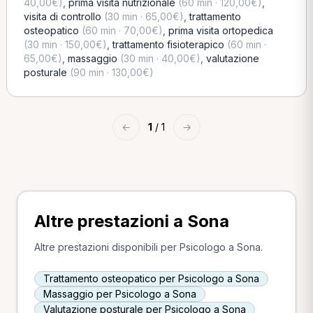
40,00€)
,
prima visita nutrizionale
(60 min · 120,00€)
,
visita di controllo
(30 min · 65,00€)
,
trattamento
osteopatico
(60 min · 70,00€)
,
prima visita ortopedica
(30 min · 150,00€)
,
trattamento fisioterapico
(60 min ·
65,00€)
,
massaggio
(30 min · 40,00€)
,
valutazione
posturale
(90 min · 130,00€)
←
1
/ 1
→
Altre prestazioni a Sona
Altre prestazioni disponibili per Psicologo a Sona.
Trattamento osteopatico per Psicologo a Sona
Massaggio per Psicologo a Sona
Valutazione posturale per Psicologo a Sona