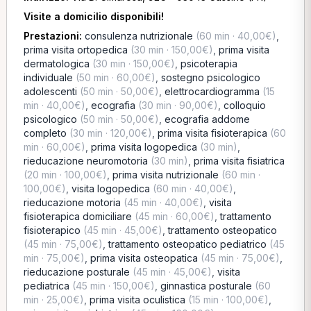
Visite a domicilio disponibili!
Prestazioni:
consulenza nutrizionale
(60 min · 40,00€)
,
prima visita ortopedica
(30 min · 150,00€)
,
prima visita
dermatologica
(30 min · 150,00€)
,
psicoterapia
individuale
(50 min · 60,00€)
,
sostegno psicologico
adolescenti
(50 min · 50,00€)
,
elettrocardiogramma
(15
min · 40,00€)
,
ecografia
(30 min · 90,00€)
,
colloquio
psicologico
(50 min · 50,00€)
,
ecografia addome
completo
(30 min · 120,00€)
,
prima visita fisioterapica
(60
min · 60,00€)
,
prima visita logopedica
(30 min)
,
rieducazione neuromotoria
(30 min)
,
prima visita fisiatrica
(20 min · 100,00€)
,
prima visita nutrizionale
(60 min ·
100,00€)
,
visita logopedica
(60 min · 40,00€)
,
rieducazione motoria
(45 min · 40,00€)
,
visita
fisioterapica domiciliare
(45 min · 60,00€)
,
trattamento
fisioterapico
(45 min · 45,00€)
,
trattamento osteopatico
(45 min · 75,00€)
,
trattamento osteopatico pediatrico
(45
min · 75,00€)
,
prima visita osteopatica
(45 min · 75,00€)
,
rieducazione posturale
(45 min · 45,00€)
,
visita
pediatrica
(45 min · 150,00€)
,
ginnastica posturale
(60
min · 25,00€)
,
prima visita oculistica
(15 min · 100,00€)
,