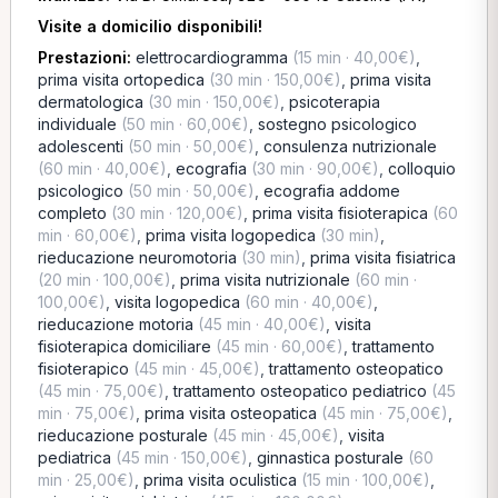
Visite a domicilio disponibili!
Prestazioni:
elettrocardiogramma
(15 min · 40,00€)
,
prima visita ortopedica
(30 min · 150,00€)
,
prima visita
dermatologica
(30 min · 150,00€)
,
psicoterapia
individuale
(50 min · 60,00€)
,
sostegno psicologico
adolescenti
(50 min · 50,00€)
,
consulenza nutrizionale
(60 min · 40,00€)
,
ecografia
(30 min · 90,00€)
,
colloquio
psicologico
(50 min · 50,00€)
,
ecografia addome
completo
(30 min · 120,00€)
,
prima visita fisioterapica
(60
min · 60,00€)
,
prima visita logopedica
(30 min)
,
rieducazione neuromotoria
(30 min)
,
prima visita fisiatrica
(20 min · 100,00€)
,
prima visita nutrizionale
(60 min ·
100,00€)
,
visita logopedica
(60 min · 40,00€)
,
rieducazione motoria
(45 min · 40,00€)
,
visita
fisioterapica domiciliare
(45 min · 60,00€)
,
trattamento
fisioterapico
(45 min · 45,00€)
,
trattamento osteopatico
(45 min · 75,00€)
,
trattamento osteopatico pediatrico
(45
min · 75,00€)
,
prima visita osteopatica
(45 min · 75,00€)
,
rieducazione posturale
(45 min · 45,00€)
,
visita
pediatrica
(45 min · 150,00€)
,
ginnastica posturale
(60
min · 25,00€)
,
prima visita oculistica
(15 min · 100,00€)
,