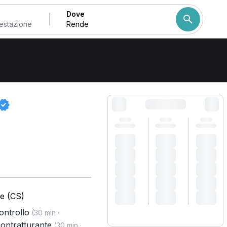
Dove
Come ordiniamo i risulta
e (CS)
controllo
(30 min ·
ontratturante
(30 min ·