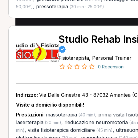
,
pressoterapia
50,00€)
(30 min · 25,00€)
Studio Rehab Ins
Fisioterapista, Personal Trainer
0 Recensioni
Indirizzo:
Via Delle Ginestre 43 - 87032 Amantea (C
Visite a domicilio disponibili!
Prestazioni:
massoterapia
,
prima visita fisio
(40 min)
laserterapia
,
rieducazione neuromotoria
(20 min)
(45 
,
visita fisioterapica domiciliare
,
ultrasuon
min)
(45 min)
elettrostimolazione
,
magnetoterapia
(30 min)
(240 min)