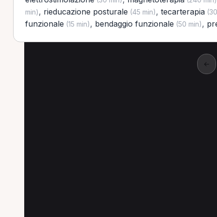
,
rieducazione posturale
,
tecarterapia
min)
(45 min)
(30
funzionale
,
bendaggio funzionale
,
pr
(15 min)
(50 min)
←
Altre prestazioni a R
Altre prestazioni spesso richieste a Rende.
Trattamento fisioterapico a Rende
Ginnastica
Pressoterapia a Rende