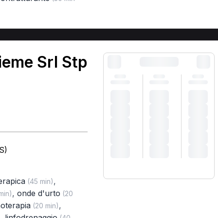
ieme Srl Stp
S)
terapica
,
(45 min)
,
onde d'urto
min)
(20
oterapia
,
(20 min)
,
linfodrenaggio
(40