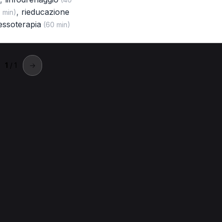
,
rieducazione
 min)
essoterapia
(60 min)
1
/ 1
→
ende
 posturale a Rende
Massaggio decontratturante a Rende
Visi