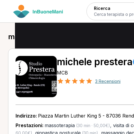
Ricerca
massoterapia a Rende
michele prestera
MCB
3 Recensioni
Indirizzo:
Piazza Martin Luther King 5 - 87036 Rend
Prestazioni:
massoterapia
,
visita di 
(30 min · 50,00€)
,
ginnastica posturale
,
massaggio dec
60,00€)
(30 min)