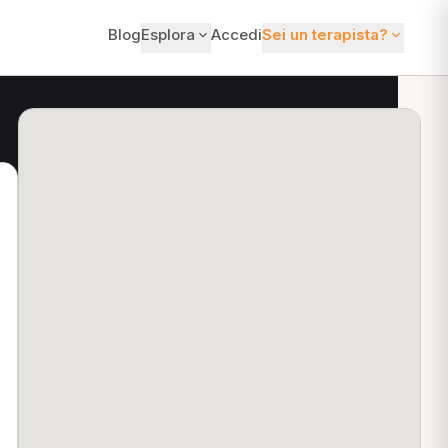
Blog
Esplora
Accedi
Sei un terapista?
ti?