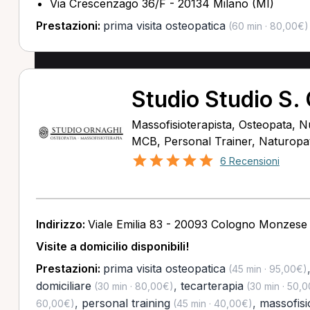
Via Crescenzago 36/F - 20134 Milano (MI)
Prestazioni:
prima visita osteopatica
(60 min · 80,00€)
Studio Studio S.
Massofisioterapista, Osteopata, Nu
MCB, Personal Trainer, Naturopata
6 Recensioni
Indirizzo:
Viale Emilia 83 - 20093 Cologno Monzese
Visite a domicilio disponibili!
Prestazioni:
prima visita osteopatica
(45 min · 95,00€)
domiciliare
,
tecarterapia
(30 min · 80,00€)
(30 min · 50,
,
personal training
,
massofisi
60,00€)
(45 min · 40,00€)