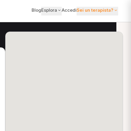
Blog
Esplora
Accedi
Sei un terapista?
ti?