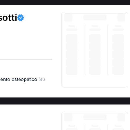
otti
mento osteopatico
(40