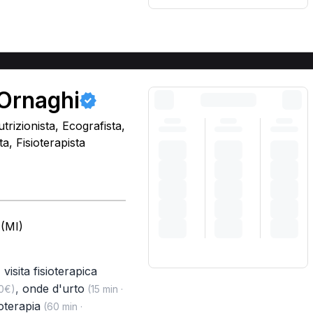
 Ornaghi
trizionista, Ecografista,
, Fisioterapista
 (MI)
,
visita fisioterapica
,
onde d'urto
00€)
(15 min ·
oterapia
(60 min ·