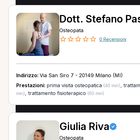
Dott. Stefano Pas
Osteopata
0 Recensioni
Indirizzo:
Via San Siro 7 - 20149 Milano (MI)
Prestazioni:
prima visita osteopatica
,
tratta
(40 min)
,
trattamento fisioterapico
min)
(60 min)
Giulia Riva
Osteopata