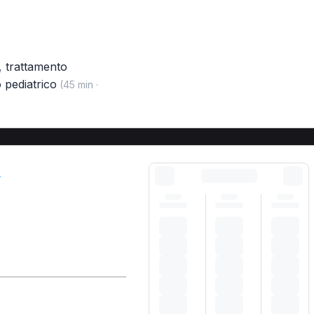
,
trattamento
 pediatrico
(45 min ·