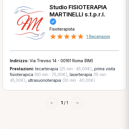
Studio FISIOTERAPIA
MARTINELLI s.t.p.r.l.
Fisioterapista
1 Recensioni
Indirizzo:
Via Treviso 14 - 00161 Roma (RM)
Prestazioni:
tecarterapia
(25 min · 45,00€)
,
prima visita
fisioterapica
(60 min · 75,00€)
,
laserterapia
(15 min ·
45,00€)
,
ultrasuonoterapia
(30 min · 40,00€)
←
1
/ 1
→