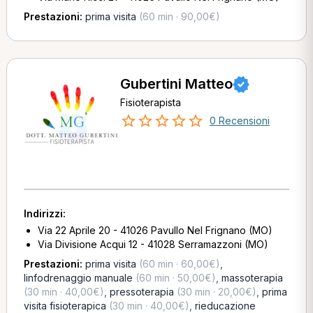
Prestazioni:
prima visita
(60 min · 90,00€)
Gubertini Matteo
Fisioterapista
0 Recensioni
Indirizzi:
Via 22 Aprile 20 - 41026 Pavullo Nel Frignano (MO)
Via Divisione Acqui 12 - 41028 Serramazzoni (MO)
Prestazioni:
prima visita
(60 min · 60,00€)
,
linfodrenaggio manuale
(60 min · 50,00€)
,
massoterapia
(30 min · 40,00€)
,
pressoterapia
(30 min · 20,00€)
,
prima
visita fisioterapica
(30 min · 40,00€)
,
rieducazione