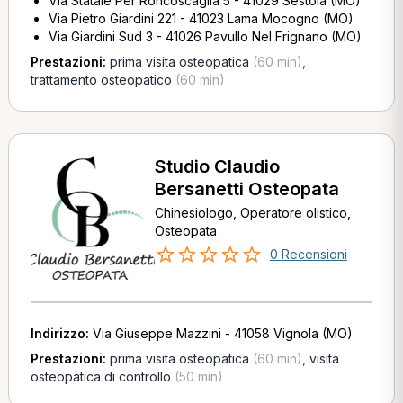
Via Statale Per Roncoscaglia 5 - 41029 Sestola (MO)
Via Pietro Giardini 221 - 41023 Lama Mocogno (MO)
Via Giardini Sud 3 - 41026 Pavullo Nel Frignano (MO)
Prestazioni:
prima visita osteopatica
(60 min)
,
trattamento osteopatico
(60 min)
Studio Claudio
Bersanetti Osteopata
Chinesiologo, Operatore olistico,
Osteopata
0 Recensioni
Indirizzo:
Via Giuseppe Mazzini - 41058 Vignola (MO)
Prestazioni:
prima visita osteopatica
(60 min)
,
visita
osteopatica di controllo
(50 min)