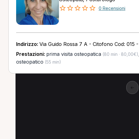
0 Recensioni
Indirizzo:
Via Guido Rossa 7 A - Citofono Cod: 015 -
Prestazioni:
prima visita osteopatica
(80 min · 80,00€)
osteopatico
(55 min)
←
Altre prestazioni a R