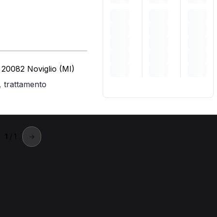
 20082 Noviglio (MI)
,
trattamento
1
/ 1
→
obecco sul Naviglio