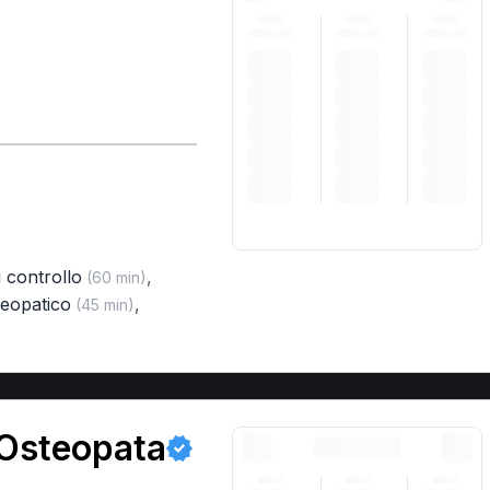
di controllo
,
(60 min)
teopatico
,
(45 min)
 Osteopata