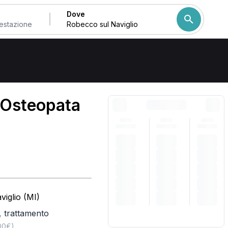
Dove
ul Naviglio
Come ordiniamo i risulta
 Osteopata
iglio (MI)
,
trattamento
,00€)