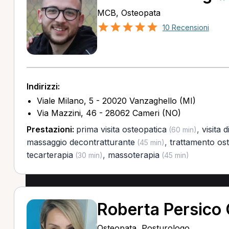
MCB, Osteopata
10 Recensioni
Indirizzi:
Viale Milano, 5 - 20020 Vanzaghello (MI)
Via Mazzini, 46 - 28062 Cameri (NO)
Prestazioni:
prima visita osteopatica
,
visita 
(60 min)
massaggio decontratturante
,
trattamento os
(45 min)
tecarterapia
,
massoterapia
(30 min)
(45 min)
Roberta Persico
Osteopata, Posturologo