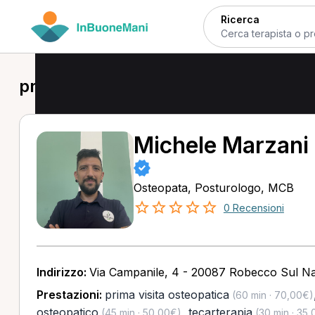
Ricerca
prima visita osteopatica a Robecco s
Michele Marzani
Osteopata, Posturologo, MCB
0 Recensioni
Indirizzo:
Via Campanile, 4 - 20087 Robecco Sul Nav
Prestazioni:
prima visita osteopatica
(60 min · 70,00€)
osteopatico
,
tecarterapia
(45 min · 50,00€)
(30 min · 35