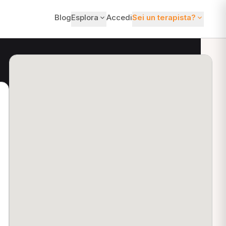
Blog
Esplora
Accedi
Sei un terapista?
ti?