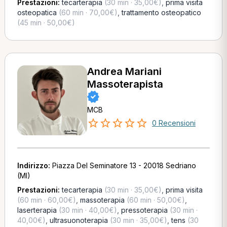
Prestazioni:
tecarterapia
(30 min · 35,00€)
,
prima visita
osteopatica
(60 min · 70,00€)
,
trattamento osteopatico
(45 min · 50,00€)
Andrea Mariani
Massoterapista
MCB
0 Recensioni
Indirizzo:
Piazza Del Seminatore 13 - 20018 Sedriano
(MI)
Prestazioni:
tecarterapia
(30 min · 35,00€)
,
prima visita
(60 min · 60,00€)
,
massoterapia
(60 min · 50,00€)
,
laserterapia
(30 min · 40,00€)
,
pressoterapia
(30 min ·
40,00€)
,
ultrasuonoterapia
(30 min · 35,00€)
,
tens
(30