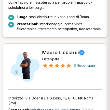
come taping e massoterapia per problemi muscolo-
scheletrici e lombalgia.
Luogo
: sedi distribuite in varie zone di Roma.
Prestazioni
: linfodrenaggio, prima visita
fisioterapica, trattamento osteopatico, massoterapia.
Mauro Licciardi
Osteopata
6 Recensioni
Indirizzo:
Via Oderisi Da Gubbio, 13/A - 00146 Roma
(RM)
Prestazioni:
linfodrenaggio
(60 min)
,
taping
(60 min)
,