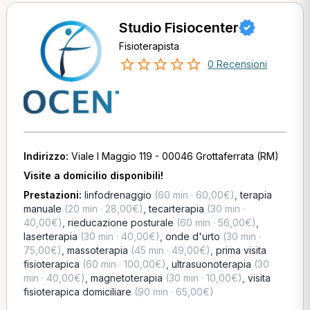
Studio Fisiocenter
Fisioterapista
0 Recensioni
Indirizzo:
Viale I Maggio 119 - 00046 Grottaferrata (RM)
Visite a domicilio disponibili!
Prestazioni:
linfodrenaggio
(60 min · 60,00€)
,
terapia
manuale
(20 min · 28,00€)
,
tecarterapia
(30 min ·
40,00€)
,
rieducazione posturale
(60 min · 56,00€)
,
laserterapia
(30 min · 40,00€)
,
onde d'urto
(30 min ·
75,00€)
,
massoterapia
(45 min · 49,00€)
,
prima visita
fisioterapica
(60 min · 100,00€)
,
ultrasuonoterapia
(30
min · 40,00€)
,
magnetoterapia
(30 min · 10,00€)
,
visita
fisioterapica domiciliare
(90 min · 65,00€)