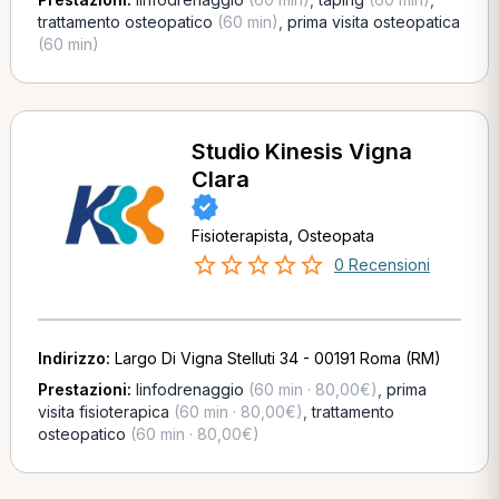
trattamento osteopatico
(60 min)
,
prima visita osteopatica
(60 min)
Studio Kinesis Vigna
Clara
Fisioterapista, Osteopata
0 Recensioni
Indirizzo:
Largo Di Vigna Stelluti 34 - 00191 Roma (RM)
Prestazioni:
linfodrenaggio
(60 min · 80,00€)
,
prima
visita fisioterapica
(60 min · 80,00€)
,
trattamento
osteopatico
(60 min · 80,00€)