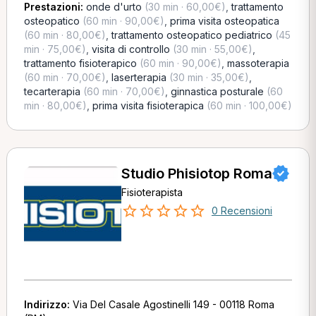
Prestazioni:
onde d'urto
(30 min · 60,00€)
,
trattamento
osteopatico
(60 min · 90,00€)
,
prima visita osteopatica
(60 min · 80,00€)
,
trattamento osteopatico pediatrico
(45
min · 75,00€)
,
visita di controllo
(30 min · 55,00€)
,
trattamento fisioterapico
(60 min · 90,00€)
,
massoterapia
(60 min · 70,00€)
,
laserterapia
(30 min · 35,00€)
,
tecarterapia
(60 min · 70,00€)
,
ginnastica posturale
(60
min · 80,00€)
,
prima visita fisioterapica
(60 min · 100,00€)
Studio Phisiotop Roma
Fisioterapista
0 Recensioni
Indirizzo:
Via Del Casale Agostinelli 149 - 00118 Roma