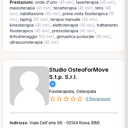
Prestazioni:
onde d'urto
(45 min)
,
laserterapia
(45 min)
,
massoterapia
(45 min)
,
tecarterapia
(45 min)
,
tens
(45
min)
,
riabilitazione
(45 min)
,
prima visita fisioterapica
(15
min)
,
taping
(45 min)
,
terapia manuale
(45 min)
,
kinesiterapia
(45 min)
,
elettroterapia
(45 min)
,
trattamento
fisioterapico
(45 min)
,
pressoterapia
(45 min)
,
linfodrenaggio
(60 min)
,
ginnastica posturale
(45 min)
,
ultrasuonoterapia
(45 min)
Studio OsteoForMove
S.t.p. S.r.l.
Fisioterapista, Osteopata
0 Recensioni
Indirizzo:
Viale Dell'arte 66 - 00144 Roma (RM)