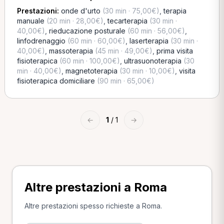
Prestazioni:
onde d'urto
(30 min · 75,00€)
,
terapia
manuale
(20 min · 28,00€)
,
tecarterapia
(30 min ·
40,00€)
,
rieducazione posturale
(60 min · 56,00€)
,
linfodrenaggio
(60 min · 60,00€)
,
laserterapia
(30 min ·
40,00€)
,
massoterapia
(45 min · 49,00€)
,
prima visita
fisioterapica
(60 min · 100,00€)
,
ultrasuonoterapia
(30
min · 40,00€)
,
magnetoterapia
(30 min · 10,00€)
,
visita
fisioterapica domiciliare
(90 min · 65,00€)
←
1
/ 1
→
Altre prestazioni a Roma
Altre prestazioni spesso richieste a Roma.