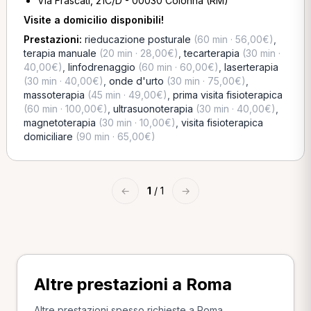
Via Frascati, 21C/D - 00030 Colonna (RM)
Visite a domicilio disponibili!
Prestazioni:
rieducazione posturale
(60 min · 56,00€)
,
terapia manuale
(20 min · 28,00€)
,
tecarterapia
(30 min ·
40,00€)
,
linfodrenaggio
(60 min · 60,00€)
,
laserterapia
(30 min · 40,00€)
,
onde d'urto
(30 min · 75,00€)
,
massoterapia
(45 min · 49,00€)
,
prima visita fisioterapica
(60 min · 100,00€)
,
ultrasuonoterapia
(30 min · 40,00€)
,
magnetoterapia
(30 min · 10,00€)
,
visita fisioterapica
domiciliare
(90 min · 65,00€)
←
1
/ 1
→
Altre prestazioni a Roma
Altre prestazioni spesso richieste a Roma.