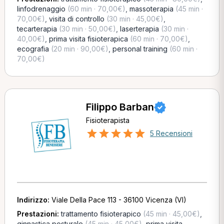
linfodrenaggio
(60 min · 70,00€)
,
massoterapia
(45 min ·
70,00€)
,
visita di controllo
(30 min · 45,00€)
,
tecarterapia
(30 min · 50,00€)
,
laserterapia
(30 min ·
40,00€)
,
prima visita fisioterapica
(60 min · 70,00€)
,
ecografia
(20 min · 90,00€)
,
personal training
(60 min ·
70,00€)
Filippo Barban
Fisioterapista
5 Recensioni
Indirizzo:
Viale Della Pace 113 - 36100 Vicenza (VI)
Prestazioni:
trattamento fisioterapico
(45 min · 45,00€)
,
ginnastica posturale
(45 min · 45,00€)
,
prima visita