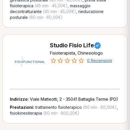
fisioterapica
(45 min · 45,00€)
,
massaggio
decontratturante
(45 min · 45,00€)
,
rieducazione
posturale
(60 min · 60,00€)
Studio Fisio Life
Fisioterapista, Chinesiologo
0 Recensioni
Indirizzo:
Viale Matteotti, 2 - 35041 Battaglia Terme (PD)
Prestazioni:
trattamento fisioterapico
(60 min · 60,00€)
,
fisiokinesiterapia
(60 min · 600,00€)