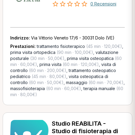
0 Recensioni
Indirizzo:
Via Vittorio Veneto 17/6 - 30031 Dolo (VE)
Prestazioni:
trattamento fisioterapico
(45 min · 120,00€)
,
prima visita ortopedica
(90 min · 100,00€)
,
valutazione
posturale
(30 min · 50,00€)
,
prima visita osteopatica
(60
min · 60,00€)
,
prima visita
(60 min · 120,00€)
,
visita di
controllo
(60 min · 200,00€)
,
trattamento osteopatico
pediatrico
(45 min · 80,00€)
,
visita osteopatica di
controllo
(60 min · 50,00€)
,
massaggio
(60 min · 70,00€)
,
massofisioterapia
(60 min · 60,00€)
,
terapia manuale
(60
min · 80,00€)
Studio REABILITA -
Studio di fisioterapia di