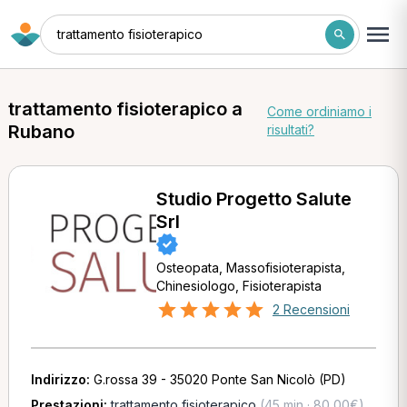
trattamento fisioterapico
trattamento fisioterapico a
Come ordiniamo i
Rubano
risultati?
Studio Progetto Salute
Srl
Osteopata, Massofisioterapista,
Chinesiologo, Fisioterapista
2 Recensioni
Indirizzo:
G.rossa 39 - 35020 Ponte San Nicolò (PD)
Prestazioni:
trattamento fisioterapico
(45 min · 80,00€)
,