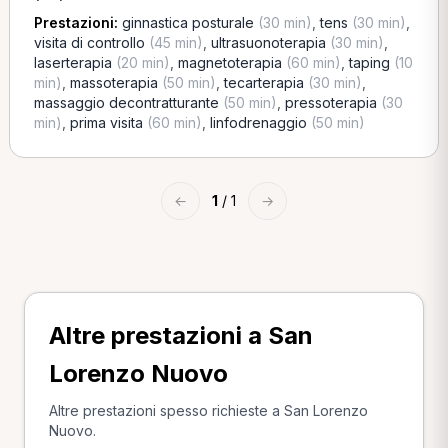
Prestazioni:
ginnastica posturale
(30 min)
,
tens
(30 min)
,
visita di controllo
(45 min)
,
ultrasuonoterapia
(30 min)
,
laserterapia
(20 min)
,
magnetoterapia
(60 min)
,
taping
(10
min)
,
massoterapia
(50 min)
,
tecarterapia
(30 min)
,
massaggio decontratturante
(50 min)
,
pressoterapia
(30
min)
,
prima visita
(60 min)
,
linfodrenaggio
(50 min)
←
1
/ 1
→
Altre prestazioni a San
Lorenzo Nuovo
Altre prestazioni spesso richieste a San Lorenzo
Nuovo.