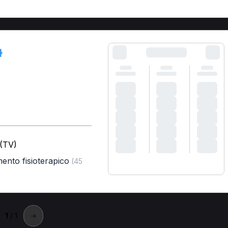
 (TV)
mento fisioterapico
(45
1
/ 1
→