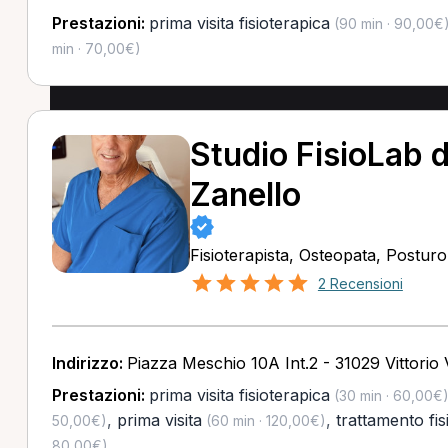
Prestazioni:
prima visita fisioterapica
(90 min · 90,00€
min · 70,00€)
Studio FisioLab d
Zanello
Fisioterapista, Osteopata, Postur
2 Recensioni
Indirizzo:
Piazza Meschio 10A Int.2 - 31029 Vittorio
Prestazioni:
prima visita fisioterapica
(30 min · 60,00€
,
prima visita
,
trattamento fis
50,00€)
(60 min · 120,00€)
80,00€)