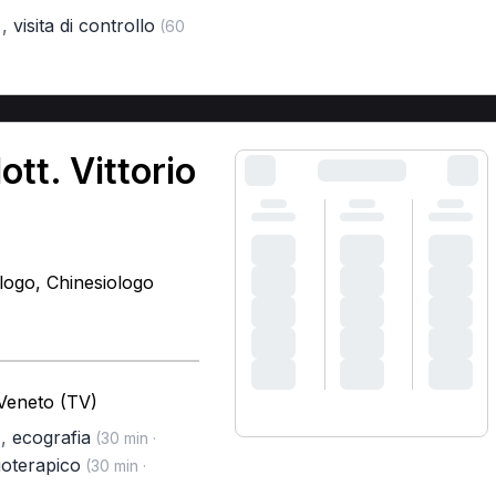
,
visita di controllo
)
(60
ott. Vittorio
ologo, Chinesiologo
 Veneto (TV)
,
ecografia
)
(30 min ·
ioterapico
(30 min ·