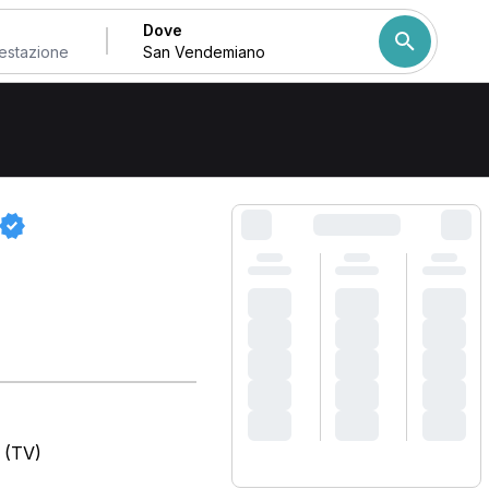
Dove
demiano
Come ordiniamo i risulta
 (TV)