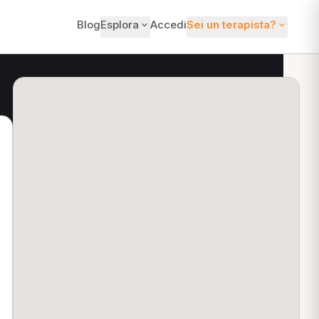
Blog
Esplora
Accedi
Sei un terapista?
ti?