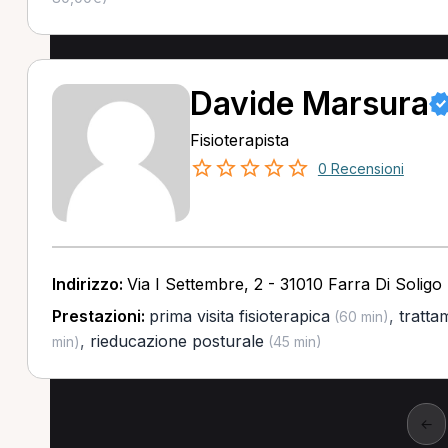
Davide Marsura
Fisioterapista
0 Recensioni
Indirizzo:
Via I Settembre, 2 - 31010 Farra Di Soligo
Prestazioni:
prima visita fisioterapica
,
tratta
(60 min)
,
rieducazione posturale
min)
(45 min)
←