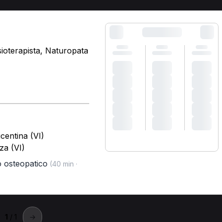
ioterapista, Naturopata
icentina (VI)
za (VI)
o osteopatico
(40 min ·
1
/ 1
→