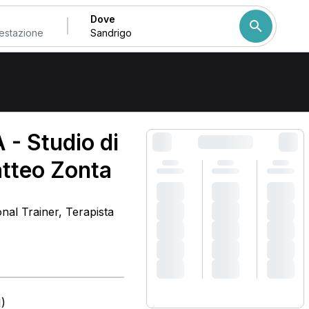
Dove
Come ordiniamo i risulta
 - Studio di
atteo Zonta
onal Trainer, Terapista
)