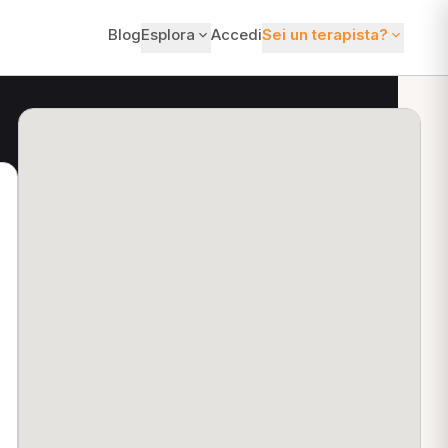
Blog
Esplora
Accedi
Sei un terapista?
ti?