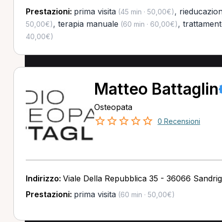
Prestazioni:
prima visita
,
rieducazio
(45 min · 50,00€)
,
terapia manuale
,
trattament
50,00€)
(60 min · 60,00€)
40,00€)
Matteo Battaglin
Osteopata
0 Recensioni
Indirizzo:
Viale Della Repubblica 35 - 36066 Sandrig
Prestazioni:
prima visita
(60 min · 50,00€)