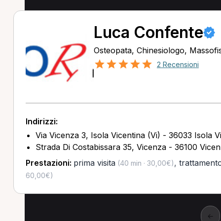
Luca Confente
Osteopata, Chinesiologo, Massofis
2 Recensioni
Indirizzi:
Via Vicenza 3, Isola Vicentina (Vi) - 36033 Isola V
Strada Di Costabissara 35, Vicenza - 36100 Vicen
Prestazioni:
prima visita
,
trattament
(40 min · 30,00€)
60,00€)
←