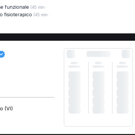
ne funzionale
(45 min ·
o fisioterapico
(45 min ·
o (VI)