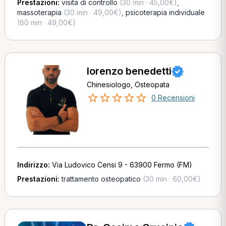
Prestazioni:
visita di controllo
(30 min · 45,00€)
,
massoterapia
(30 min · 49,00€)
,
psicoterapia individuale
(60 min · 49,00€)
lorenzo benedetti
Chinesiologo, Osteopata
0 Recensioni
Indirizzo:
Via Ludovico Censi 9 - 63900 Fermo (FM)
Prestazioni:
trattamento osteopatico
(30 min · 60,00€)