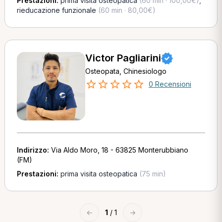
Prestazioni:
prima visita osteopatica
(60 min · 100,00€)
,
rieducazione funzionale
(60 min · 80,00€)
Victor Pagliarini
Osteopata, Chinesiologo
0 Recensioni
Indirizzo:
Via Aldo Moro, 18 - 63825 Monterubbiano
(FM)
Prestazioni:
prima visita osteopatica
(75 min)
←
1
/ 1
→