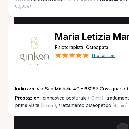
60,00€)
Maria Letizia Ma
Fisioterapista, Osteopata
1 Recensioni
Indirizzo:
Via San Michele 4C - 63067 Cossignano 
Prestazioni:
ginnastica posturale
,
trattament
(45 min)
prima visita
,
trattamento osteopatico
(45 min)
(45 min)
←