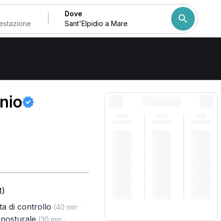
Dove
a Mare
Come ordiniamo i risulta
nio
M)
ita di controllo
(40 min ·
 posturale
(30 min ·