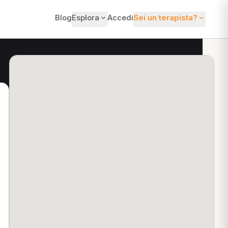
Blog
Esplora
Accedi
Sei un terapista?
ti?