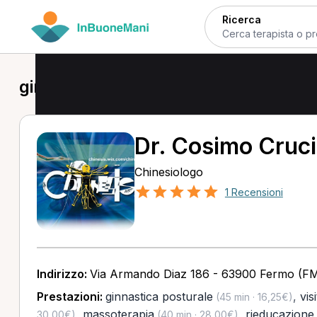
Ricerca
ginnastica posturale a Sant'Elpidio 
Dr. Cosimo Cruci
Chinesiologo
1 Recensioni
Indirizzo:
Via Armando Diaz 186 - 63900 Fermo (F
Prestazioni:
ginnastica posturale
,
vis
(45 min · 16,25€)
,
massoterapia
,
rieducazione
30,00€)
(40 min · 28,00€)