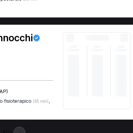
nnocchi
(AP)
o fisioterapico
,
(45 min)
1
/ 1
→