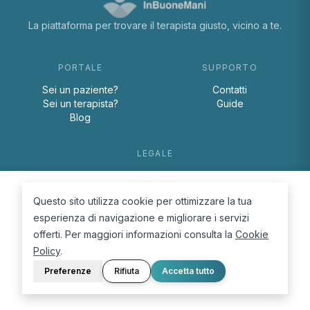
La piattaforma per trovare il terapista giusto, vicino a te.
PORTALE
SUPPORTO
Sei un paziente?
Contatti
Sei un terapista?
Guide
Blog
LEGALE
Termini e condizioni
Privacy Policy
Questo sito utilizza cookie per ottimizzare la tua
Cookie Policy
esperienza di navigazione e migliorare i servizi
offerti. Per maggiori informazioni consulta la
Cookie
Policy
.
Preferenze
Rifiuta
Accetta tutto
© 2026 D.Lab S.r.l. — InBuoneMani