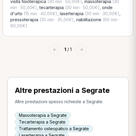
visita fisioterapica
(30 min · 50,00€)
,
massoterapia
(30
min · 50,00€)
,
tecarterapia
(30 min · 50,00€)
,
onde
d'urto
(15 min · 40,00€)
,
laserterapia
(30 min · 30,00€)
,
pressoterapia
(30 min · 35,00€)
,
riabilitazione
(60 min ·
80,00€)
←
1
/ 1
→
Altre prestazioni a Segrate
Altre prestazioni spesso richieste a Segrate.
Massoterapia a Segrate
Tecarterapia a Segrate
Trattamento osteopatico a Segrate
Laserterapia a Segrate