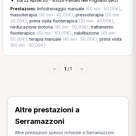
Via 22 Aprile 20 - 41026 Pavullo Nel Frignano (MO)
Prestazioni:
linfodrenaggio manuale
(60 min · 50,00€)
,
massoterapia
(30 min · 40,00€)
,
pressoterapia
(30 min ·
20,00€)
,
prima visita fisioterapica
(30 min · 40,00€)
,
rieducazione motoria
(45 min · 50,00€)
,
trattamento
fisioterapico
(60 min · 60,00€)
,
riabilitazione
(45 min ·
50,00€)
,
terapia manuale
(45 min · 50,00€)
,
prima visita
(60 min · 60,00€)
←
1
/ 1
→
Altre prestazioni a
Serramazzoni
Altre prestazioni spesso richieste a Serramazzoni.