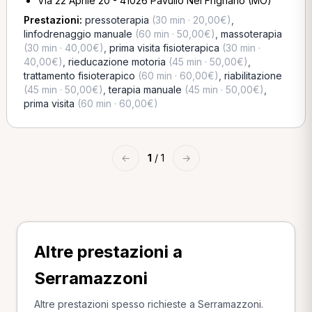
Via 22 Aprile 20 - 41026 Pavullo Nel Frignano (MO)
Prestazioni:
pressoterapia
(30 min · 20,00€)
,
linfodrenaggio manuale
(60 min · 50,00€)
,
massoterapia
(30 min · 40,00€)
,
prima visita fisioterapica
(30 min ·
40,00€)
,
rieducazione motoria
(45 min · 50,00€)
,
trattamento fisioterapico
(60 min · 60,00€)
,
riabilitazione
(45 min · 50,00€)
,
terapia manuale
(45 min · 50,00€)
,
prima visita
(60 min · 60,00€)
←
1
/ 1
→
Altre prestazioni a
Serramazzoni
Altre prestazioni spesso richieste a Serramazzoni.