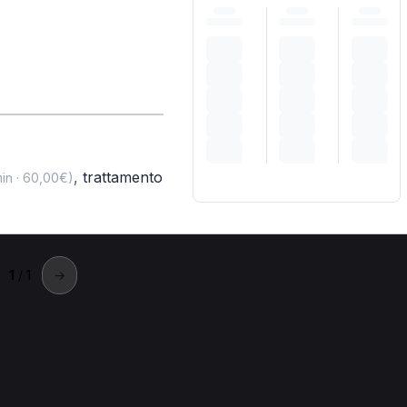
,
trattamento
in · 60,00€)
1
/ 1
→
ettimo Milanese