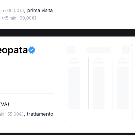
,
prima visita
in · 60,00€)
o
(45 min · 60,00€)
teopata
(VA)
,
trattamento
in · 55,00€)