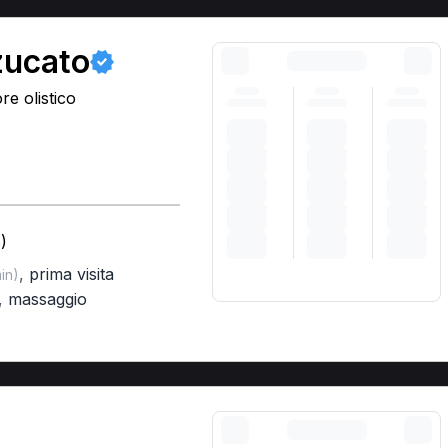
zucato
e olistico
)
,
prima visita
in)
,
massaggio
A