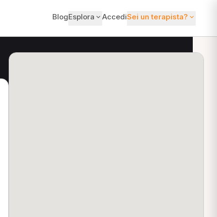
Blog
Esplora
Accedi
Sei un terapista?
ti?