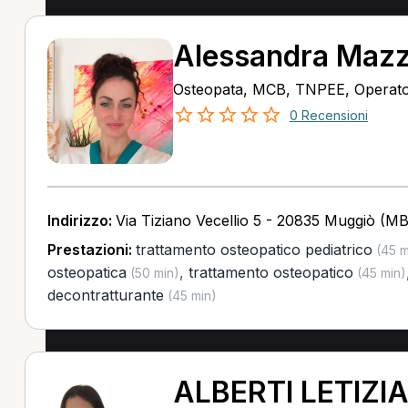
Alessandra Maz
Osteopata, MCB, TNPEE, Operator
0 Recensioni
Indirizzo:
Via Tiziano Vecellio 5 - 20835 Muggiò (MB
Prestazioni:
trattamento osteopatico pediatrico
(45 m
osteopatica
,
trattamento osteopatico
(50 min)
(45 min)
decontratturante
(45 min)
ALBERTI LETIZI