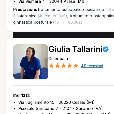
Via Vismara 4 - 20044 Arese (MI)
Prestazioni:
trattamento osteopatico pediatrico
(40 m
fisioterapico
,
trattamento osteopatic
(40 min · 80,00€)
ginnastica posturale
(40 min · 80,00€)
Giulia Tallarini
Osteopata
4 Recensioni
Indirizzi:
Via Tagliamento 10 - 20020 Cesate (MI)
Piazzale Santuario 7 - 21047 Saronno (VA)