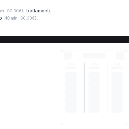
,
trattamento
in · 80,00€)
o
,
(40 min · 80,00€)