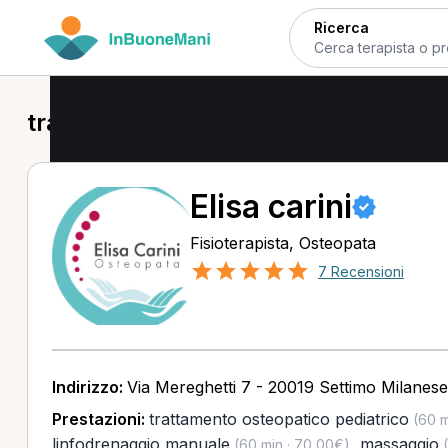
Ricerca
trattamento osteopatico pediatrico 
Elisa carini
Fisioterapista, Osteopata
7 Recensioni
Indirizzo:
Via Mereghetti 7 - 20019 Settimo Milanese
Prestazioni:
trattamento osteopatico pediatrico
(60 m
linfodrenaggio manuale
,
massaggio
(60 min · 70,00€)
(