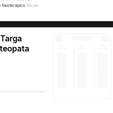
 fisioterapico
(30 min ·
 Targa
steopata