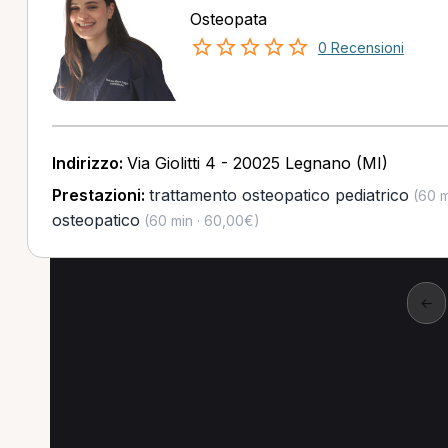
Osteopata
0 Recensioni
Indirizzo:
Via Giolitti 4 - 20025 Legnano (MI)
Prestazioni:
trattamento osteopatico pediatrico
(60 m
osteopatico
(60 min · 60,00€)
←
Altre prestazioni a S