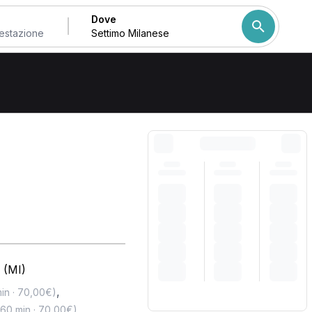
Dove
a Settimo Milanese
Come ordiniamo i risulta
 (MI)
,
in · 70,00€)
,
60 min · 70,00€)