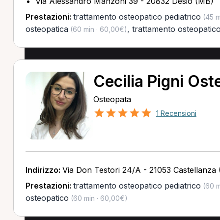
Via Alessandro Manzoni 39 - 20832 Desio (MB)
Prestazioni:
trattamento osteopatico pediatrico
(45 m
osteopatica
,
trattamento osteopatic
(60 min · 60,00€)
Cecilia Pigni Os
Osteopata
1 Recensioni
Indirizzo:
Via Don Testori 24/A - 21053 Castellanza 
Prestazioni:
trattamento osteopatico pediatrico
(60 m
osteopatico
(60 min · 60,00€)