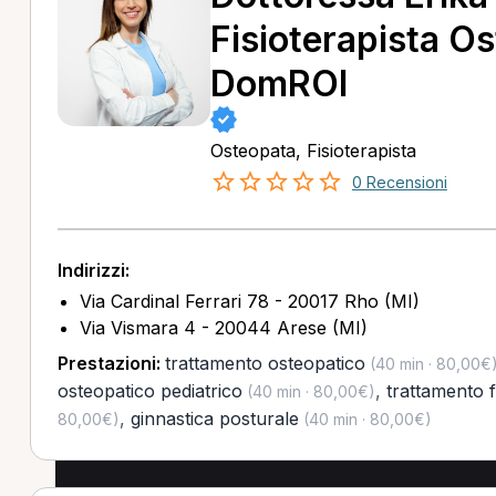
Fisioterapista O
DomROI
Osteopata, Fisioterapista
0 Recensioni
Indirizzi:
Via Cardinal Ferrari 78 - 20017 Rho (MI)
Via Vismara 4 - 20044 Arese (MI)
Prestazioni:
trattamento osteopatico
(40 min · 80,00€
osteopatico pediatrico
,
trattamento f
(40 min · 80,00€)
,
ginnastica posturale
80,00€)
(40 min · 80,00€)