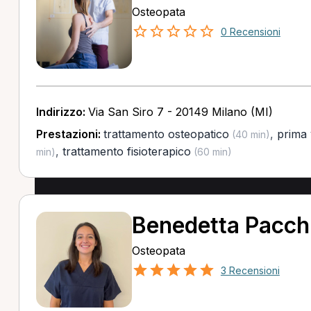
Osteopata
0 Recensioni
Indirizzo:
Via San Siro 7 - 20149 Milano (MI)
Prestazioni:
trattamento osteopatico
,
prima 
(40 min)
,
trattamento fisioterapico
min)
(60 min)
Benedetta Pacchi
Osteopata
3 Recensioni