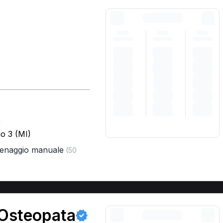
)
o 3 (MI)
renaggio manuale
(50
 Osteopata