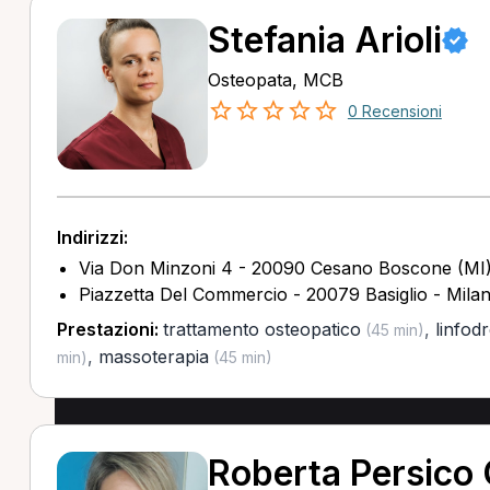
Stefania Arioli
Osteopata, MCB
0 Recensioni
Indirizzi:
Via Don Minzoni 4 - 20090 Cesano Boscone (MI
Piazzetta Del Commercio - 20079 Basiglio - Milan
Prestazioni:
trattamento osteopatico
,
linfod
(45 min)
,
massoterapia
min)
(45 min)
Roberta Persico