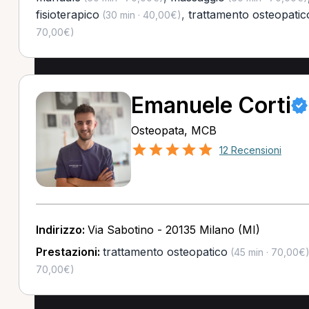
fisioterapico
,
trattamento osteopatic
(30 min · 40,00€)
70,00€)
Emanuele Corti
Osteopata, MCB
12 Recensioni
Indirizzo:
Via Sabotino - 20135 Milano (MI)
Prestazioni:
trattamento osteopatico
(45 min · 70,00€
70,00€)