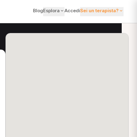
Blog
Esplora
Accedi
Sei un terapista?
ti?