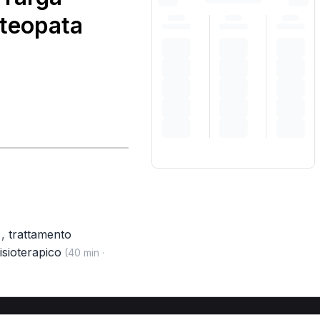
steopata
,
trattamento
)
isioterapico
(40 min ·