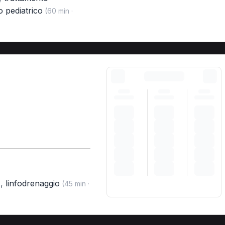
o pediatrico
(60 min ·
,
linfodrenaggio
)
(45 min ·