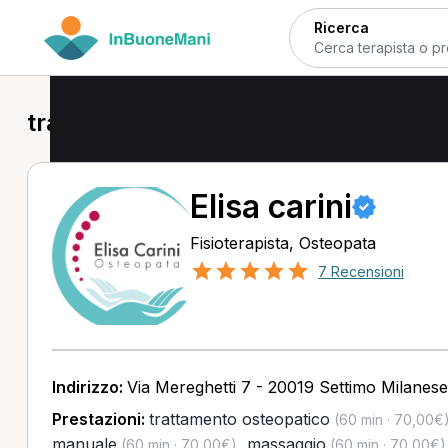
Ricerca
trattamento osteopatico a Settimo 
Elisa carini
Fisioterapista, Osteopata
7 Recensioni
Indirizzo:
Via Mereghetti 7 - 20019 Settimo Milanese
Prestazioni:
trattamento osteopatico
(60 min · 70,00€
manuale
,
massaggio
(60 min · 70,00€)
(60 min · 70,00€)