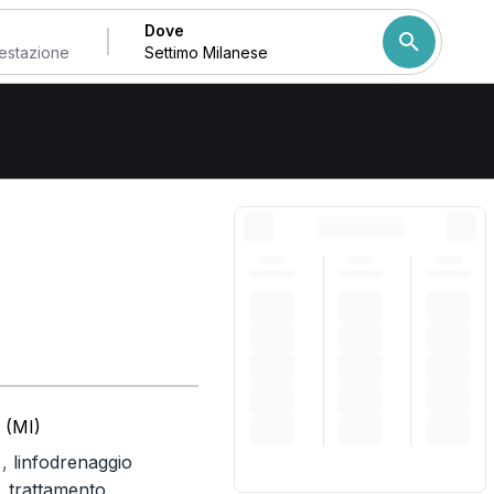
Dove
Milanese
Come ordiniamo i risulta
 (MI)
,
linfodrenaggio
)
,
trattamento