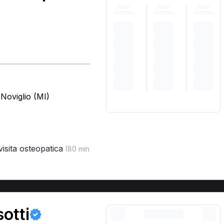
Noviglio (MI)
visita osteopatica
(80 min
otti