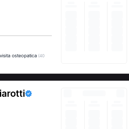
visita osteopatica
(40
arotti