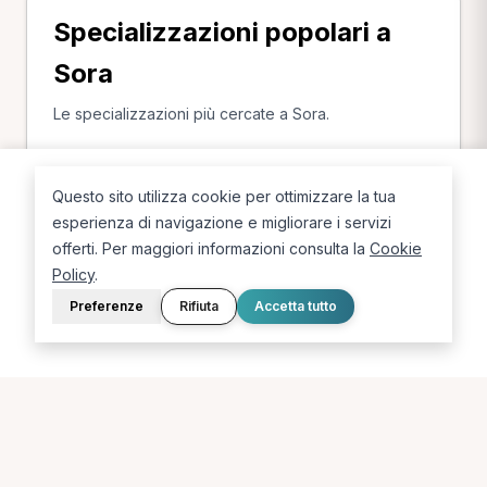
Specializzazioni popolari a
Sora
Le specializzazioni più cercate a Sora.
Osteopata a Sora
Questo sito utilizza cookie per ottimizzare la tua
esperienza di navigazione e migliorare i servizi
offerti. Per maggiori informazioni consulta la
Cookie
Policy
.
Preferenze
Rifiuta
Accetta tutto
La piattaforma per trovare il terapista giusto, vicino a te.
PORTALE
SUPPORTO
Sei un paziente?
Contatti
Sei un terapista?
Guide