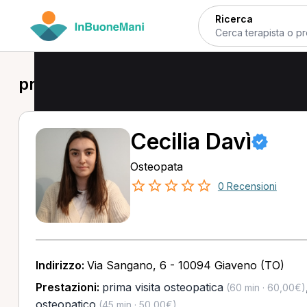
Ricerca
prima visita osteopatica a Susa
Cecilia Davì
Osteopata
0 Recensioni
Indirizzo:
Via Sangano, 6 - 10094 Giaveno (TO)
Prestazioni:
prima visita osteopatica
(60 min · 60,00€)
osteopatico
(45 min · 50,00€)