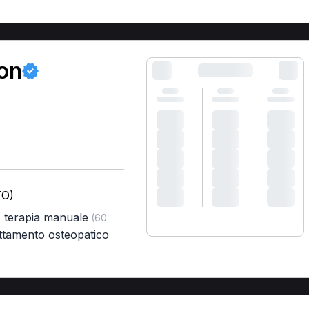
on
TO)
,
terapia manuale
(60
attamento osteopatico