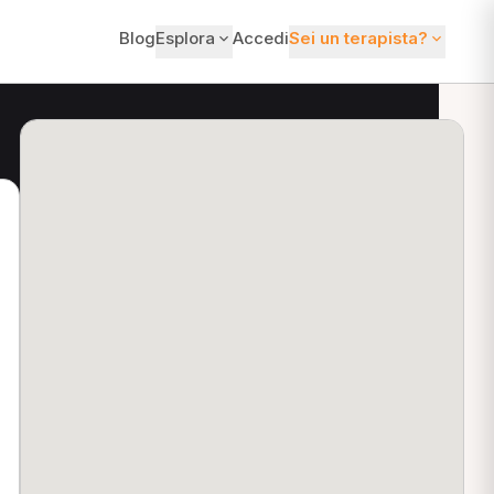
Blog
Esplora
Accedi
Sei un terapista?
ti?