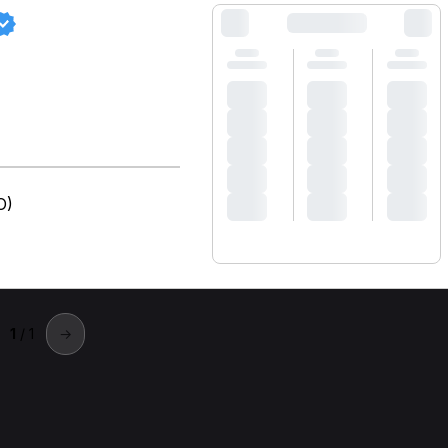
O)
1
/ 1
→
PORTALE
SUPPORT