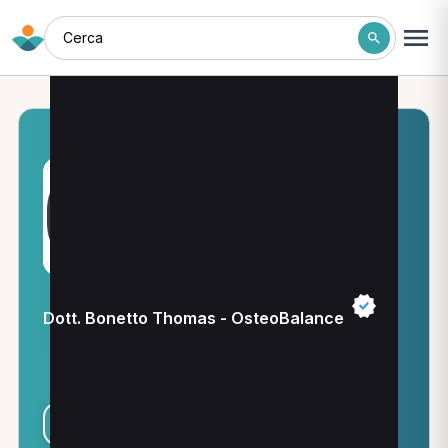
Cerca
Dott. Bonetto Thomas - OsteoBalance
Informazioni
Condividi