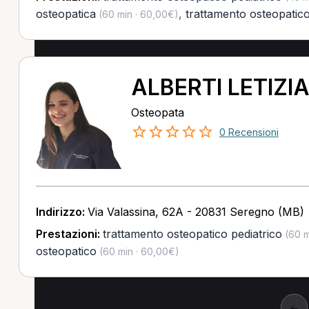
osteopatica
,
trattamento osteopatic
(60 min · 60,00€)
ALBERTI LETIZI
Osteopata
0 Recensioni
Indirizzo:
Via Valassina, 62A - 20831 Seregno (MB)
Prestazioni:
trattamento osteopatico pediatrico
(60 m
osteopatico
(60 min · 60,00€)
←