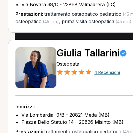
Via Bovara 38/C - 23868 Valmadrera (LC)
Prestazioni:
trattamento osteopatico pediatrico
(45 m
osteopatico
,
prima visita osteopatica
(45 min)
(45 min)
Giulia Tallarini
Osteopata
4 Recensioni
Indirizzi:
Via Lombardia, 9/B - 20821 Meda (MB)
Piazza Dello Statuto 14 - 20826 Misinto (MB)
Prestazioni:
trattamento osteopatico pediatrico
(45 m