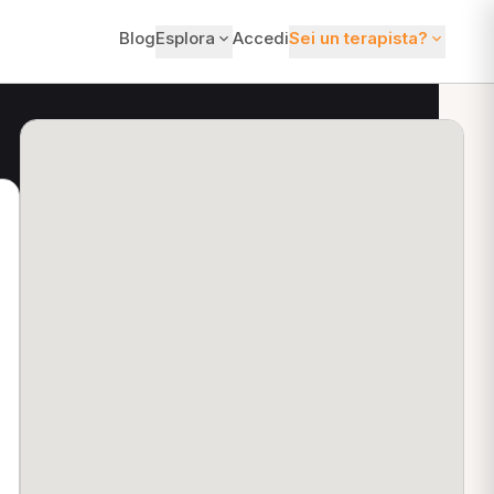
Blog
Esplora
Accedi
Sei un terapista?
ti?