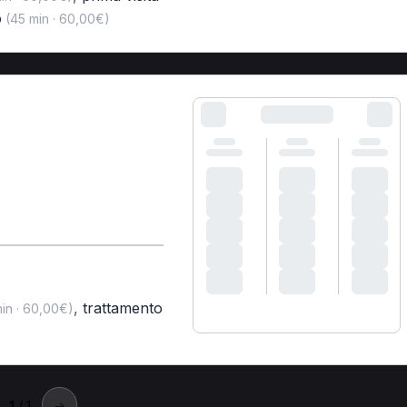
o
(45 min · 60,00€)
A
,
trattamento
in · 60,00€)
1
/ 1
→