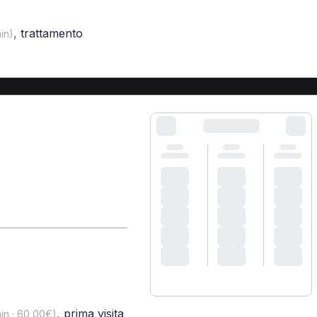
,
trattamento
in)
,
prima visita
in · 60,00€)