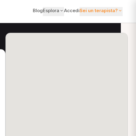
Blog
Esplora
Accedi
Sei un terapista?
ti?