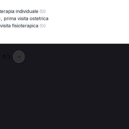
terapia individuale
(50
,
prima visita ostetrica
)
visita fisioterapica
(50
1
/ 1
→
rni
 posturale a Terni
Tecarterapia a Terni
Terapia manuale a Te