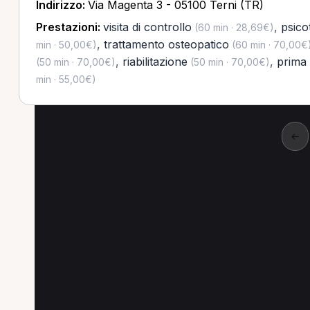
Indirizzo:
Via Magenta 3 - 05100 Terni (TR)
Prestazioni:
visita di controllo
,
psico
(60 min · 28,69€)
,
trattamento osteopatico
min · 50,00€)
(60 min · 70,00€
,
riabilitazione
,
prima 
(50 min · 70,00€)
(50 min · 70,00€)
min · 55,00€)
←
Altre prestazioni a Te
Altre prestazioni spesso richieste a Terni.
Psicoterapia individuale a Terni
Rieducazione