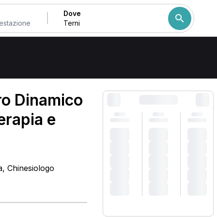
Dove
Come ordiniamo i risulta
ro Dinamico
terapia e
ca, Chinesiologo