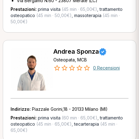
Via Bergamo N.60 - 23807 Merate (LC)
Prestazioni:
prima visita
(45 min · 65,00€)
,
trattamento
osteopatico
(45 min · 50,00€)
,
massoterapia
(45 min ·
50,00€)
Andrea Sponza
Osteopata, MCB
0 Recensioni
Indirizzo:
Piazzale Gorini,18 - 20133 Milano (MI)
Prestazioni:
prima visita
(60 min · 65,00€)
,
trattamento
osteopatico
(45 min · 65,00€)
,
tecarterapia
(45 min ·
65,00€)