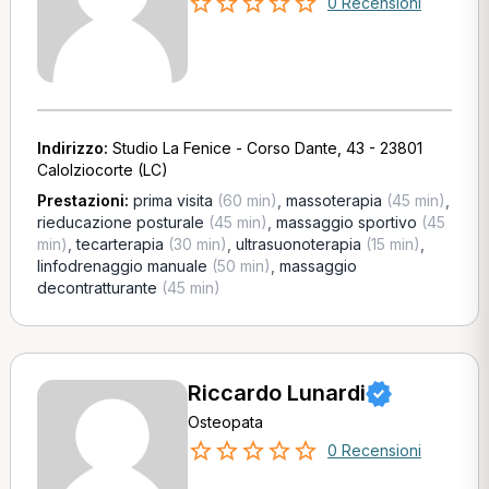
0 Recensioni
Indirizzo:
Studio La Fenice - Corso Dante, 43 - 23801
Calolziocorte (LC)
Prestazioni:
prima visita
(60 min)
,
massoterapia
(45 min)
,
rieducazione posturale
(45 min)
,
massaggio sportivo
(45
min)
,
tecarterapia
(30 min)
,
ultrasuonoterapia
(15 min)
,
linfodrenaggio manuale
(50 min)
,
massaggio
decontratturante
(45 min)
Riccardo Lunardi
Osteopata
0 Recensioni