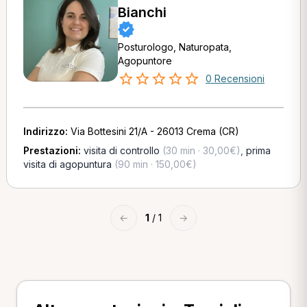
Bianchi
Posturologo, Naturopata,
Agopuntore
0 Recensioni
Indirizzo:
Via Bottesini 21/A - 26013 Crema (CR)
Prestazioni:
visita di controllo
(30 min · 30,00€)
,
prima
visita di agopuntura
(90 min · 150,00€)
←
1
/ 1
→