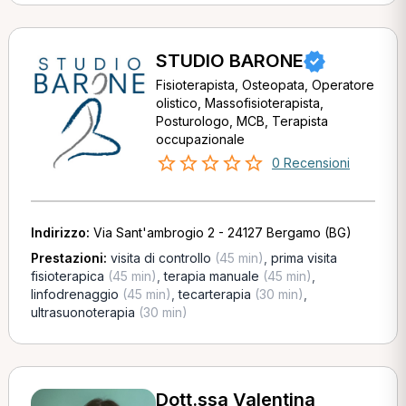
STUDIO BARONE
Fisioterapista, Osteopata, Operatore
olistico, Massofisioterapista,
Posturologo, MCB, Terapista
occupazionale
0 Recensioni
Indirizzo:
Via Sant'ambrogio 2 - 24127 Bergamo (BG)
Prestazioni:
visita di controllo
(45 min)
,
prima visita
fisioterapica
(45 min)
,
terapia manuale
(45 min)
,
linfodrenaggio
(45 min)
,
tecarterapia
(30 min)
,
ultrasuonoterapia
(30 min)
Dott.ssa Valentina